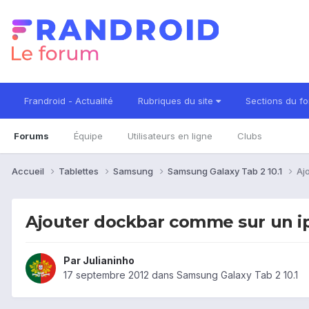
Frandroid - Actualité
Rubriques du site
Sections du f
Forums
Équipe
Utilisateurs en ligne
Clubs
Accueil
Tablettes
Samsung
Samsung Galaxy Tab 2 10.1
Aj
Ajouter dockbar comme sur un 
Par
Julianinho
17 septembre 2012
dans
Samsung Galaxy Tab 2 10.1