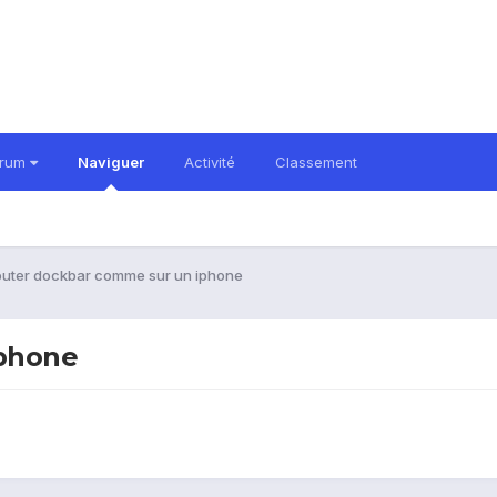
orum
Naviguer
Activité
Classement
outer dockbar comme sur un iphone
iphone