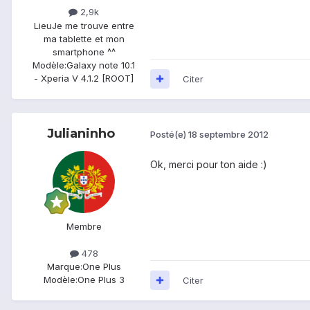
2,9k
Lieu
Je me trouve entre
ma tablette et mon
smartphone ^^
Modèle:
Galaxy note 10.1
- Xperia V 4.1.2 [ROOT]
Citer
Julianinho
Posté(e)
18 septembre 2012
Ok, merci pour ton aide :)
Membre
478
Marque:
One Plus
Modèle:
One Plus 3
Citer