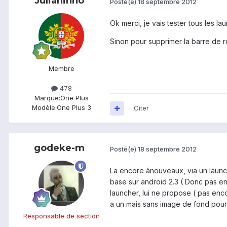
Julianinho
Posté(e)
18 septembre 2012
Ok merci, je vais tester tous les la
Sinon pour supprimer la barre de r
Membre
478
Marque:
One Plus
Modèle:
One Plus 3
Citer
godeke-m
Posté(e)
18 septembre 2012
La encore ànouveaux, via un launch
base sur android 2.3 ( Donc pas e
launcher, lui ne propose ( pas enc
a un mais sans image de fond pour
Responsable de section