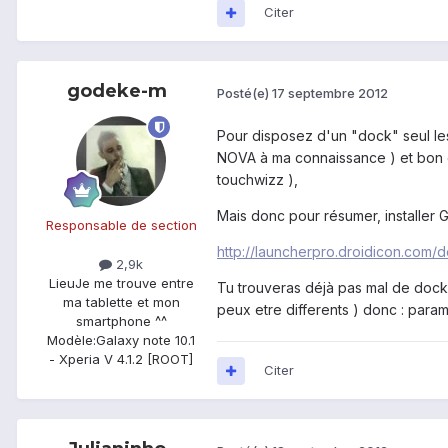
Citer
godeke-m
Posté(e)
17 septembre 2012
Pour disposez d'un "dock" seul les
NOVA à ma connaissance ) et bon oui
touchwizz ),
Mais donc pour résumer, installer 
Responsable de section
http://launcherpro.droidicon.com/
2,9k
Lieu
Je me trouve entre
Tu trouveras déjà pas mal de dock 
ma tablette et mon
peux etre differents ) donc : para
smartphone ^^
Modèle:
Galaxy note 10.1
- Xperia V 4.1.2 [ROOT]
Citer