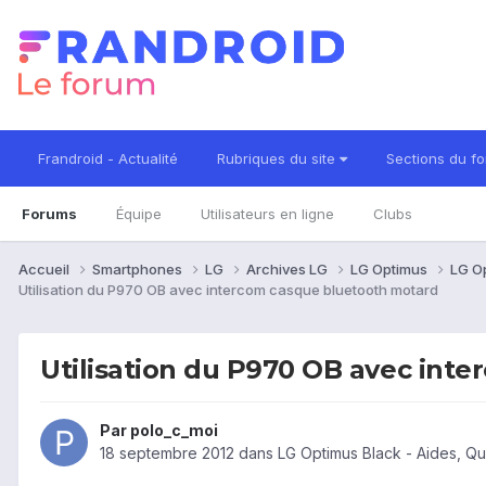
Frandroid - Actualité
Rubriques du site
Sections du f
Forums
Équipe
Utilisateurs en ligne
Clubs
Accueil
Smartphones
LG
Archives LG
LG Optimus
LG O
Utilisation du P970 OB avec intercom casque bluetooth motard
Utilisation du P970 OB avec int
Par
polo_c_moi
18 septembre 2012
dans
LG Optimus Black - Aides, Q