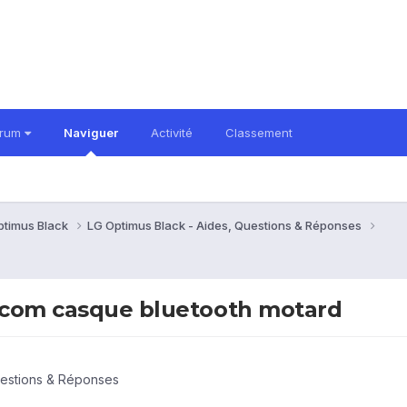
orum
Naviguer
Activité
Classement
ptimus Black
LG Optimus Black - Aides, Questions & Réponses
ercom casque bluetooth motard
uestions & Réponses