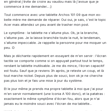
en général j'évite de croire au vaudou mais là j'avoue que je
commence à me demander... ;)
Tout commence avec une tablette Archos 101 G9 que mon ex-
belle-mère me demande de réparer. Oui oui, je sais, c'est le topic
Acer mais attendez un peu avant de trasher mon post.
Le symptôme : la tablette ne s'allume plus. Ok, je la branche,
s'allume pas. Je la laisse branchée toute la nuit, le lendemain,
s'allume impeccable. Je rappelle la personne pour me moquer un
peu. :D
Mais je déchante rapidement en essayant de m'en servir : l'écran
tactile se comporte comme si on appuyait partout tout le temps,
rendant la tablette inutilisable. Je me dis mince, l'écran capacitif
est foutu. Sauf que je reviens 3h après, je reteste un coup, et là
tout marche nickel. Depuis plus de souci, bon ok je ne cherche
pas plus loin et je fais une mise à jour du système.
Et le jour même je prends ma propre tablette à moi que j'ai pour
m'en servir normalement (une Iconia A 100 donc), et la patatras :
exactement le même symptôme d'écran fou, alors que je n'ai
jamais eu le moindre souci avec l'écran de ma tablette...