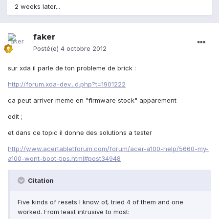
2 weeks later...
faker
Posté(e)
4 octobre 2012
sur xda il parle de ton probleme de brick :
http://forum.xda-dev...d.php?t=1901222
ca peut arriver meme en "firmware stock" apparement
edit ;
et dans ce topic il donne des solutions a tester
http://www.acertabletforum.com/forum/acer-a100-help/5660-my-
a100-wont-boot-tips.html#post34948
Citation
Five kinds of resets I know of, tried 4 of them and one
worked. From least intrusive to most: