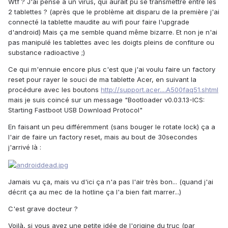
Wtf ? J'ai pensé à un virus, qui aurait pu se transmettre entre les
2 tablettes ? (après que le problème ait disparu de la première j'ai
connecté la tablette maudite au wifi pour faire l'upgrade
d'android) Mais ça me semble quand même bizarre. Et non je n'ai
pas manipulé les tablettes avec les doigts pleins de confiture ou
substance radioactive ;)
Ce qui m'ennuie encore plus c'est que j'ai voulu faire un factory
reset pour rayer le souci de ma tablette Acer, en suivant la
procédure avec les boutons
http://support.acer....A500faq51.shtml
mais je suis coincé sur un message "Bootloader v0.03.13-ICS:
Starting Fastboot USB Download Protocol"
En faisant un peu différemment (sans bouger le rotate lock) ça a
l'air de faire un factory reset, mais au bout de 30secondes
j'arrivé là :
Jamais vu ça, mais vu d'ici ça n'a pas l'air très bon... (quand j'ai
décrit ça au mec de la hotline ça l'a bien fait marrer...)
C'est grave docteur ?
Voilà, si vous avez une petite idée de l'origine du truc (par