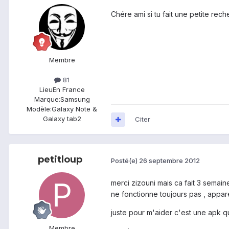
Chére ami si tu fait une petite rec
Membre
81
Lieu
En France
Marque:
Samsung
Modèle:
Galaxy Note &
Galaxy tab2
Citer
petitloup
Posté(e)
26 septembre 2012
merci zizouni mais ca fait 3 semain
ne fonctionne toujours pas , appareme
juste pour m'aider c'est une apk qu
Membre