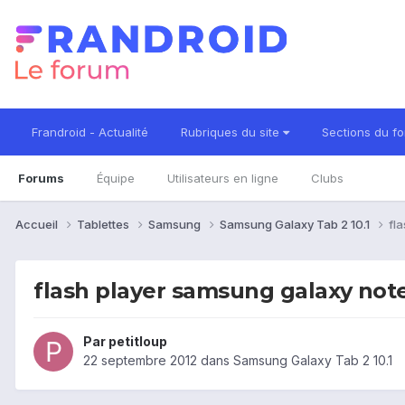
Frandroid - Actualité
Rubriques du site
Sections du f
Forums
Équipe
Utilisateurs en ligne
Clubs
Accueil
Tablettes
Samsung
Samsung Galaxy Tab 2 10.1
fl
flash player samsung galaxy note
Par
petitloup
22 septembre 2012
dans
Samsung Galaxy Tab 2 10.1