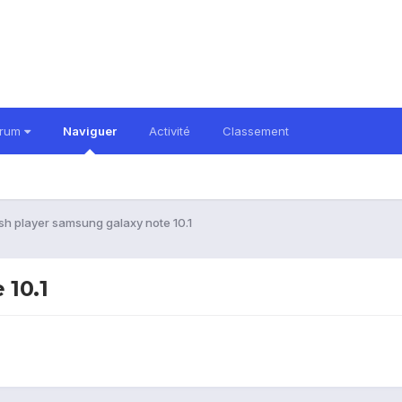
orum
Naviguer
Activité
Classement
ash player samsung galaxy note 10.1
 10.1