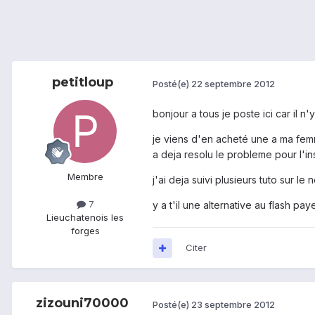
petitloup
Posté(e)
22 septembre 2012
bonjour a tous je poste ici car il n
je viens d'en acheté une a ma femm
a deja resolu le probleme pour l'in
Membre
j'ai deja suivi plusieurs tuto sur le
7
y a t'il une alternative au flash pay
Lieu
chatenois les
forges
Citer
zizouni70000
Posté(e)
23 septembre 2012