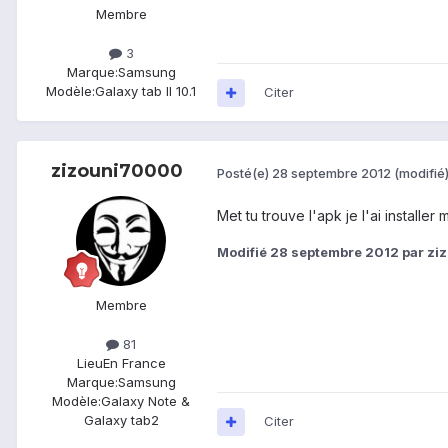
Membre
3
Marque:
Samsung
Modèle:
Galaxy tab II 10.1
Citer
zizouni70000
Posté(e)
28 septembre 2012
(modifié
Met tu trouve l'apk je l'ai installer mo
Modifié
28 septembre 2012
par zi
Membre
81
Lieu
En France
Marque:
Samsung
Modèle:
Galaxy Note &
Galaxy tab2
Citer