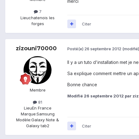
merci
7
Lieu
chatenois les
forges
Citer
zizouni70000
Posté(e)
26 septembre 2012
(modifié
Il y a un tuto d'installation met je n
Sa explique comment mettre un apk
Bonne chance
Membre
Modifié
26 septembre 2012
par zi
81
Lieu
En France
Marque:
Samsung
Modèle:
Galaxy Note &
Galaxy tab2
Citer