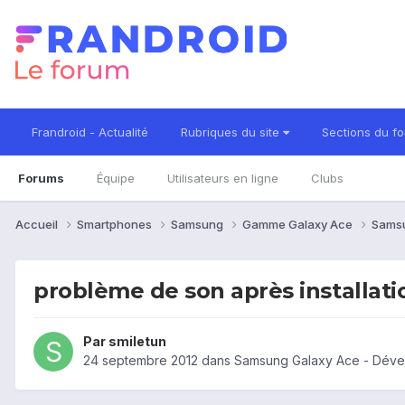
Frandroid - Actualité
Rubriques du site
Sections du f
Forums
Équipe
Utilisateurs en ligne
Clubs
Accueil
Smartphones
Samsung
Gamme Galaxy Ace
Sams
problème de son après installat
Par
smiletun
24 septembre 2012
dans
Samsung Galaxy Ace - Dév