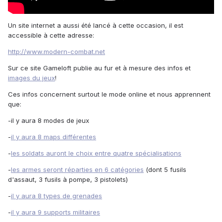
Un site internet a aussi été lancé à cette occasion, il est
accessible à cette adresse:
http://www.modern-combat.net
Sur ce site Gameloft publie au fur et à mesure des infos et
images du jeux
!
Ces infos concernent surtout le mode online et nous apprennent
que:
-il y aura 8 modes de jeux
-
il y aura 8 maps différentes
-
les soldats auront le choix entre quatre spécialisations
-
les armes seront réparties en 6 catégories
(dont 5 fusils
d'assaut, 3 fusils à pompe, 3 pistolets)
-
il y aura 8 types de grenades
-
il y aura 9 supports militaires