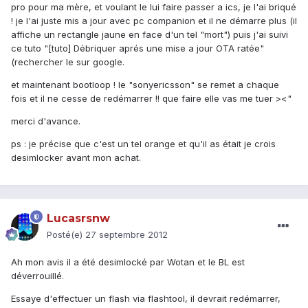
pro pour ma mère, et voulant le lui faire passer a ics, je l'ai briqué
! je l'ai juste mis a jour avec pc companion et il ne démarre plus (il
affiche un rectangle jaune en face d'un tel "mort") puis j'ai suivi
ce tuto "[tuto] Débriquer aprés une mise a jour OTA ratée"
(rechercher le sur google.
et maintenant bootloop ! le "sonyericsson" se remet a chaque
fois et il ne cesse de redémarrer !! que faire elle vas me tuer ><"
merci d'avance.
ps : je précise que c'est un tel orange et qu'il as était je crois
desimlocker avant mon achat.
Lucasrsnw
Posté(e)
27 septembre 2012
Ah mon avis il a été desimlocké par Wotan et le BL est
déverrouillé.
Essaye d'effectuer un flash via flashtool, il devrait redémarrer,