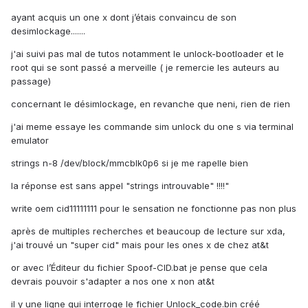
ayant acquis un one x dont j’étais convaincu de son
desimlockage.......
j'ai suivi pas mal de tutos notamment le unlock-bootloader et le
root qui se sont passé a merveille ( je remercie les auteurs au
passage)
concernant le désimlockage, en revanche que neni, rien de rien
j'ai meme essaye les commande sim unlock du one s via terminal
emulator
strings n-8 /dev/block/mmcblk0p6 si je me rapelle bien
la réponse est sans appel "strings introuvable" !!!!"
write oem cid11111111 pour le sensation ne fonctionne pas non plus
après de multiples recherches et beaucoup de lecture sur xda,
j'ai trouvé un "super cid" mais pour les ones x de chez at&t
or avec l’Éditeur du fichier Spoof-CID.bat je pense que cela
devrais pouvoir s'adapter a nos one x non at&t
il y une ligne qui interroge le fichier Unlock_code.bin créé