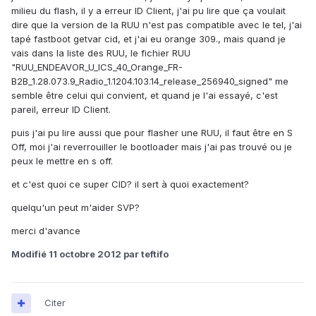
milieu du flash, il y a erreur ID Client, j'ai pu lire que ça voulait
dire que la version de la RUU n'est pas compatible avec le tel, j'ai
tapé fastboot getvar cid, et j'ai eu orange 309., mais quand je
vais dans la liste des RUU, le fichier RUU
"RUU_ENDEAVOR_U_ICS_40_Orange_FR-
B2B_1.28.073.9_Radio_1.1204.103.14_release_256940_signed" me
semble être celui qui convient, et quand je l'ai essayé, c'est
pareil, erreur ID Client.
puis j'ai pu lire aussi que pour flasher une RUU, il faut être en S
Off, moi j'ai reverrouiller le bootloader mais j'ai pas trouvé ou je
peux le mettre en s off.
et c'est quoi ce super CID? il sert à quoi exactement?
quelqu'un peut m'aider SVP?
merci d'avance
Modifié
11 octobre 2012
par teftifo
Citer