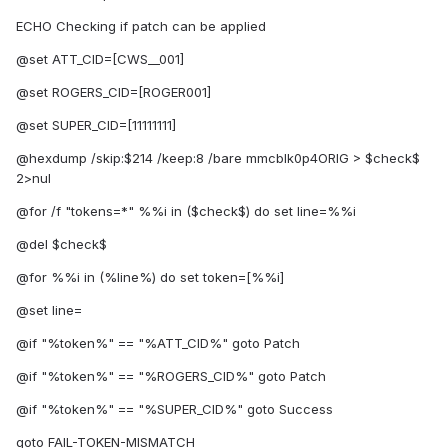
ECHO Checking if patch can be applied
@set ATT_CID=[CWS__001]
@set ROGERS_CID=[ROGER001]
@set SUPER_CID=[11111111]
@hexdump /skip:$214 /keep:8 /bare mmcblk0p4ORIG > $check$
2>nul
@for /f "tokens=*" %%i in ($check$) do set line=%%i
@del $check$
@for %%i in (%line%) do set token=[%%i]
@set line=
@if "%token%" == "%ATT_CID%" goto Patch
@if "%token%" == "%ROGERS_CID%" goto Patch
@if "%token%" == "%SUPER_CID%" goto Success
goto FAIL-TOKEN-MISMATCH