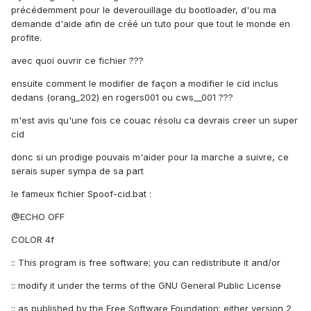
précédemment pour le deverouillage du bootloader, d'ou ma
demande d'aide afin de créé un tuto pour que tout le monde en
profite.
avec quoi ouvrir ce fichier ???
ensuite comment le modifier de façon a modifier le cid inclus
dedans (orang_202) en rogers001 ou cws__001 ???
m'est avis qu'une fois ce couac résolu ca devrais creer un super
cid
donc si un prodige pouvais m'aider pour la marche a suivre, ce
serais super sympa de sa part
le fameux fichier Spoof-cid.bat :
@ECHO OFF
COLOR 4f
:: This program is free software; you can redistribute it and/or
:: modify it under the terms of the GNU General Public License
:: as published by the Free Software Foundation; either version 2