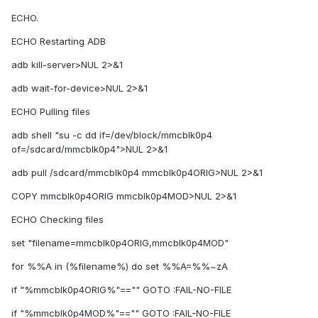
ECHO.
ECHO Restarting ADB
adb kill-server>NUL 2>&1
adb wait-for-device>NUL 2>&1
ECHO Pulling files
adb shell "su -c dd if=/dev/block/mmcblk0p4
of=/sdcard/mmcblk0p4">NUL 2>&1
adb pull /sdcard/mmcblk0p4 mmcblk0p4ORIG>NUL 2>&1
COPY mmcblk0p4ORIG mmcblk0p4MOD>NUL 2>&1
ECHO Checking files
set "filename=mmcblk0p4ORIG,mmcblk0p4MOD"
for %%A in (%filename%) do set %%A=%%~zA
if "%mmcblk0p4ORIG%"=="" GOTO :FAIL-NO-FILE
if "%mmcblk0p4MOD%"=="" GOTO :FAIL-NO-FILE