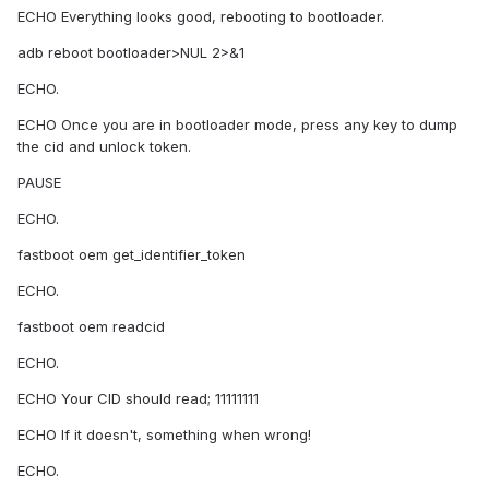
ECHO Everything looks good, rebooting to bootloader.
adb reboot bootloader>NUL 2>&1
ECHO.
ECHO Once you are in bootloader mode, press any key to dump
the cid and unlock token.
PAUSE
ECHO.
fastboot oem get_identifier_token
ECHO.
fastboot oem readcid
ECHO.
ECHO Your CID should read; 11111111
ECHO If it doesn't, something when wrong!
ECHO.