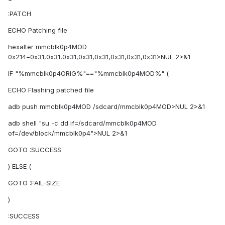
:PATCH
ECHO Patching file
hexalter mmcblk0p4MOD
0x214=0x31,0x31,0x31,0x31,0x31,0x31,0x31,0x31>NUL 2>&1
IF "%mmcblk0p4ORIG%"=="%mmcblk0p4MOD%" (
ECHO Flashing patched file
adb push mmcblk0p4MOD /sdcard/mmcblk0p4MOD>NUL 2>&1
adb shell "su -c dd if=/sdcard/mmcblk0p4MOD
of=/dev/block/mmcblk0p4">NUL 2>&1
GOTO :SUCCESS
) ELSE (
GOTO :FAIL-SIZE
)
:SUCCESS