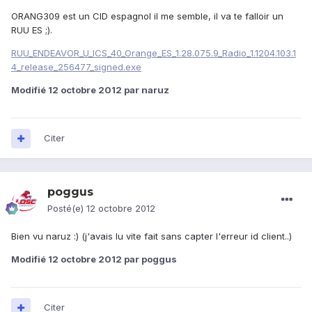
ORANG309 est un CID espagnol il me semble, il va te falloir un
RUU ES ;).
RUU_ENDEAVOR_U_ICS_40_Orange_ES_1.28.075.9_Radio_1.1204.103.1
4_release_256477_signed.exe
Modifié
12 octobre 2012
par naruz
Citer
poggus
Posté(e)
12 octobre 2012
Bien vu naruz :) (j'avais lu vite fait sans capter l'erreur id client..)
Modifié
12 octobre 2012
par poggus
Citer