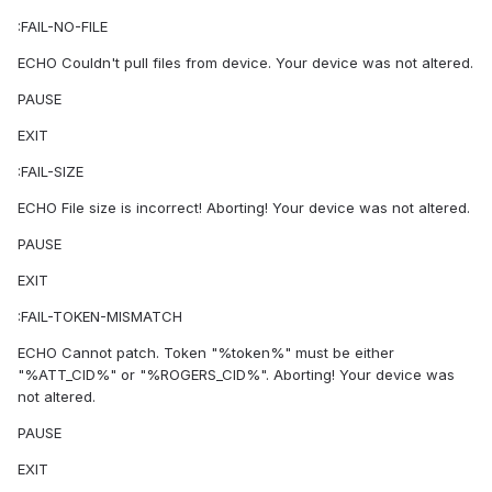
:FAIL-NO-FILE
ECHO Couldn't pull files from device. Your device was not altered.
PAUSE
EXIT
:FAIL-SIZE
ECHO File size is incorrect! Aborting! Your device was not altered.
PAUSE
EXIT
:FAIL-TOKEN-MISMATCH
ECHO Cannot patch. Token "%token%" must be either
"%ATT_CID%" or "%ROGERS_CID%". Aborting! Your device was
not altered.
PAUSE
EXIT