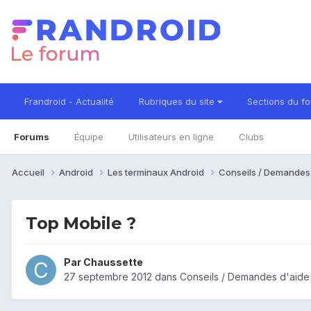
Frandroid - Actualité
Rubriques du site
Sections du f
Forums
Équipe
Utilisateurs en ligne
Clubs
Accueil
Android
Les terminaux Android
Conseils / Demandes
Top Mobile ?
Par
Chaussette
27 septembre 2012
dans
Conseils / Demandes d'aide