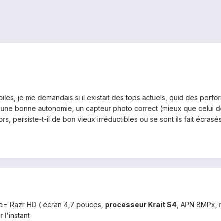
les, je me demandais si il existait des tops actuels, quid des perf
une bonne autonomie, un capteur photo correct (mieux que celui de 
rs, persiste-t-il de bon vieux irréductibles ou se sont ils fait écras
ie= Razr HD ( écran 4,7 pouces,
processeur Krait S4
, APN 8MPx, 
l'instant