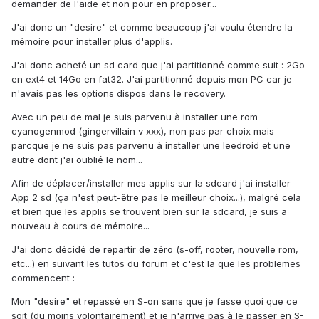
demander de l'aide et non pour en proposer...
J'ai donc un "desire" et comme beaucoup j'ai voulu étendre la
mémoire pour installer plus d'applis.
J'ai donc acheté un sd card que j'ai partitionné comme suit : 2Go
en ext4 et 14Go en fat32. J'ai partitionné depuis mon PC car je
n'avais pas les options dispos dans le recovery.
Avec un peu de mal je suis parvenu à installer une rom
cyanogenmod (gingervillain v xxx), non pas par choix mais
parcque je ne suis pas parvenu à installer une leedroid et une
autre dont j'ai oublié le nom...
Afin de déplacer/installer mes applis sur la sdcard j'ai installer
App 2 sd (ça n'est peut-être pas le meilleur choix...), malgré cela
et bien que les applis se trouvent bien sur la sdcard, je suis a
nouveau à cours de mémoire...
J'ai donc décidé de repartir de zéro (s-off, rooter, nouvelle rom,
etc...) en suivant les tutos du forum et c'est la que les problemes
commencent :
Mon "desire" et repassé en S-on sans que je fasse quoi que ce
soit (du moins volontairement) et je n'arrive pas à le passer en S-