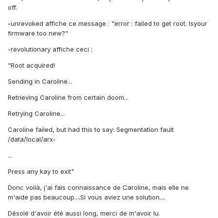
off.
-unrevoked affiche ce message : "error : failed to get root. Isyour
firmware too new?"
-revolutionary affiche ceci :
"Root acquired!
Sending in Caroline...
Retrieving Caroline from certain doom...
Retrying Caroline...
Caroline failed, but had this to say: Segmentation fault
/data/local/arx-
...
Press any kay to exit"
Donc voilà, j'ai fais connaissance de Caroline, mais elle ne
m'aide pas beaucoup....Si vous aviez une solution....
Désolé d'avoir été aussi long, merci de m'avoir lu.