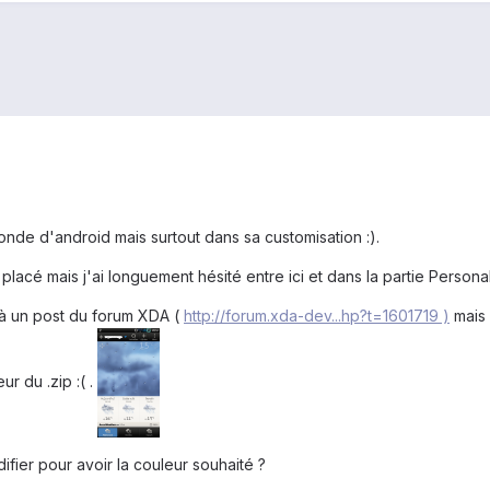
onde d'android mais surtout dans sa customisation :).
placé mais j'ai longuement hésité entre ici et dans la partie Personali
 à un post du forum XDA (
http://forum.xda-dev...hp?t=1601719 )
mais 
r du .zip :( .
fier pour avoir la couleur souhaité ?