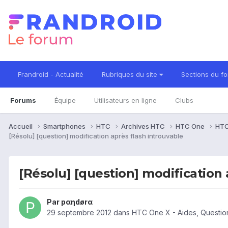
Frandroid - Actualité
Rubriques du site
Sections du f
Forums
Équipe
Utilisateurs en ligne
Clubs
Accueil
Smartphones
HTC
Archives HTC
HTC One
HTC
[Résolu] [question] modification après flash introuvable
[Résolu] [question] modification 
Par
pαηdørα
29 septembre 2012
dans
HTC One X - Aides, Questi