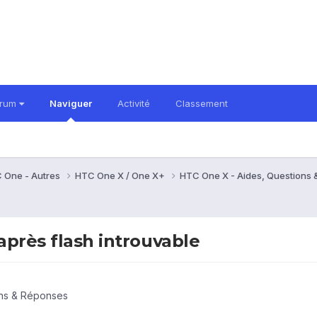
orum
Naviguer
Activité
Classement
 One - Autres
HTC One X / One X+
HTC One X - Aides, Questions
après flash introuvable
ons & Réponses