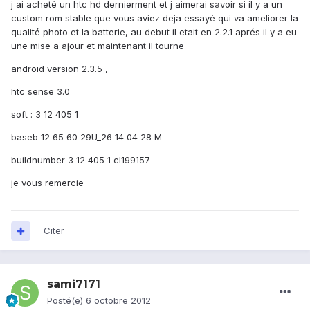
j ai acheté un htc hd dernierment et j aimerai savoir si il y a un
custom rom stable que vous aviez deja essayé qui va ameliorer la
qualité photo et la batterie, au debut il etait en 2.2.1 aprés il y a eu
une mise a ajour et maintenant il tourne
android version 2.3.5 ,
htc sense 3.0
soft : 3 12 405 1
baseb 12 65 60 29U_26 14 04 28 M
buildnumber 3 12 405 1 cl199157
je vous remercie
Citer
sami7171
Posté(e)
6 octobre 2012