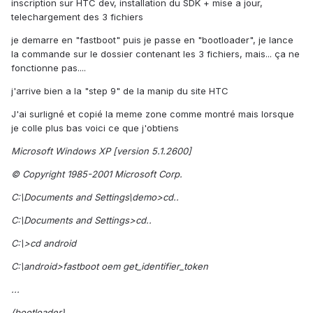
inscription sur HTC dev, installation du SDK + mise a jour,
telechargement des 3 fichiers
je demarre en "fastboot" puis je passe en "bootloader", je lance
la commande sur le dossier contenant les 3 fichiers, mais... ça ne
fonctionne pas....
j'arrive bien a la "step 9" de la manip du site HTC
J'ai surligné et copié la meme zone comme montré mais lorsque
je colle plus bas voici ce que j'obtiens
Microsoft Windows XP [version 5.1.2600]
© Copyright 1985-2001 Microsoft Corp.
C:\Documents and Settings\demo>cd..
C:\Documents and Settings>cd..
C:\>cd android
C:\android>fastboot oem get_identifier_token
...
(bootloader)