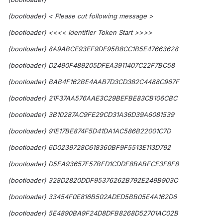
(bootloader) < Please cut following message >
(bootloader) <<<< Identifier Token Start >>>>
(bootloader) 8A9ABCE93EF9DE95B8CC1B5E47663628
(bootloader) D2490F489205DFEA3911407C22F7BC58
(bootloader) BAB4F162BE4AAB7D3CD382C4488C967F
(bootloader) 21F37AA576AAE3C29BEFBE83CB106CBC
(bootloader) 3B10287AC9FE29CD31A36D39A6081539
(bootloader) 91E17BE874F5D41DA1AC586B22001C7D
(bootloader) 6D0239728C618360BF9F5513E113D792
(bootloader) D5EA93657F57BFD1CDDF8BABFCE3F8F8
(bootloader) 328D2820DDF95376262B792E249B903C
(bootloader) 33454F0E816B502ADED5BB05E4A162D6
(bootloader) 5E4890BA9F24D8DFB8268D52701AC02B