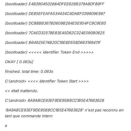
(bootloader) E483904502684DFEE626B379A8DF89FF
(bootloader) DE85EFEAFA534434C4DABF039909E997
(bootloader) DC88BB367BD609B264E5E954FC9C9EB5
(bootloader) 7CAED32578E83E45D62C324E090B0625
(bootloader) B64925E74B20C19E8D558D663199411F
(bootloader) <<<<< Identifier Token End >>>>>
OKAY [ 0.063s]
finished. total time: 0.063s
C:\android> <<<< Identifier Token Start >>>>
<< était inattendu.
C:\android> 8A9ABCE93EF9DE95B8CC1B5E47663628
'8A9ABCE93EF9DE95B8CC1B5E47663628' n'est pas reconnu en
tant que commande intern
e