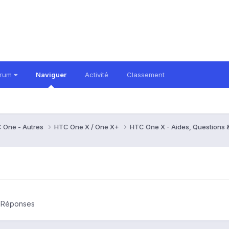
orum
Naviguer
Activité
Classement
 One - Autres
HTC One X / One X+
HTC One X - Aides, Questions
& Réponses