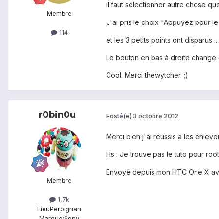
il faut sélectionner autre chose que
Membre
J'ai pris le choix "Appuyez pour l
114
et les 3 petits points ont disparus ...
Le bouton en bas à droite change d
Cool. Merci thewytcher. ;)
r0bin0u
Posté(e)
3 octobre 2012
Merci bien j'ai reussis a les enlever
Hs : Je trouve pas le tuto pour root
Envoyé depuis mon HTC One X av
Membre
1,7k
Lieu
Perpignan
Marque:
Sony