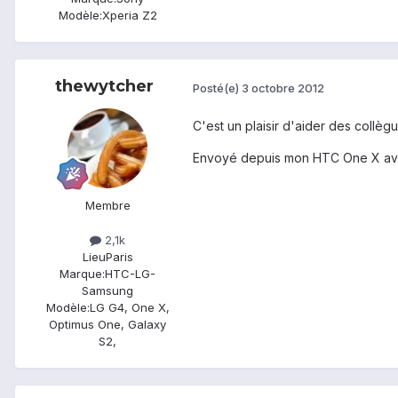
Modèle:
Xperia Z2
thewytcher
Posté(e)
3 octobre 2012
C'est un plaisir d'aider des collègu
Envoyé depuis mon HTC One X av
Membre
2,1k
Lieu
Paris
Marque:
HTC-LG-
Samsung
Modèle:
LG G4, One X,
Optimus One, Galaxy
S2,