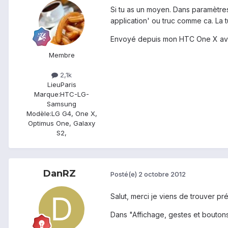
Si tu as un moyen. Dans paramètres 
application' ou truc comme ca. La t
Envoyé depuis mon HTC One X av
Membre
2,1k
Lieu
Paris
Marque:
HTC-LG-
Samsung
Modèle:
LG G4, One X,
Optimus One, Galaxy
S2,
DanRZ
Posté(e)
2 octobre 2012
Salut, merci je viens de trouver pr
Dans "Affichage, gestes et bouton