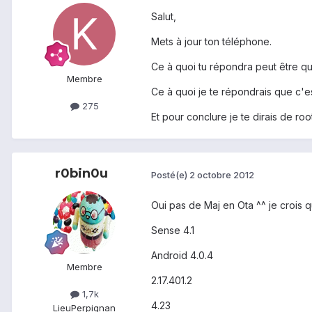
Salut,
Mets à jour ton téléphone.
Ce à quoi tu répondra peut être qu
Membre
Ce à quoi je te répondrais que c'e
275
Et pour conclure je te dirais de r
r0bin0u
Posté(e)
2 octobre 2012
Oui pas de Maj en Ota ^^ je crois qu
Sense 4.1
Android 4.0.4
Membre
2.17.401.2
1,7k
4.23
Lieu
Perpignan