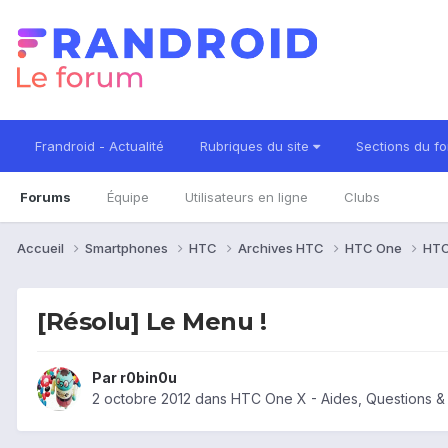
Frandroid - Actualité
Rubriques du site
Sections du f
Forums
Équipe
Utilisateurs en ligne
Clubs
Accueil
Smartphones
HTC
Archives HTC
HTC One
HTC
[Résolu] Le Menu !
Par
r0bin0u
2 octobre 2012
dans
HTC One X - Aides, Questions 