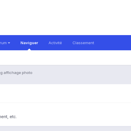
orum
Naviguer
Activité
Classement
g affichage photo
ent, etc.