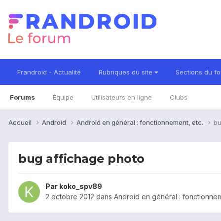
Frandroid - Actualité
Rubriques du site
Sections du f
Forums
Équipe
Utilisateurs en ligne
Clubs
Accueil
Android
Android en général : fonctionnement, etc.
bu
bug affichage photo
Par
koko_spv89
2 octobre 2012
dans
Android en général : fonctionnem