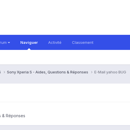
orum
Naviguer
Activité
Classement
S
Sony Xperia S - Aides, Questions & Réponses
E-Mail yahoo BUG
ns & Réponses