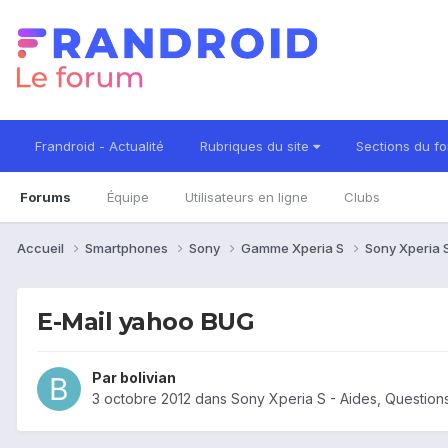
Frandroid - Actualité
Rubriques du site
Sections du f
Forums
Équipe
Utilisateurs en ligne
Clubs
Accueil
Smartphones
Sony
Gamme Xperia S
Sony Xperia 
E-Mail yahoo BUG
Par
bolivian
3 octobre 2012
dans
Sony Xperia S - Aides, Questio