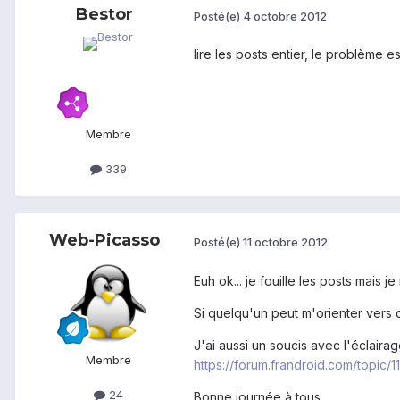
Bestor
Posté(e)
4 octobre 2012
lire les posts entier, le problème 
Membre
339
Web-Picasso
Posté(e)
11 octobre 2012
Euh ok... je fouille les posts mais j
Si quelqu'un peut m'orienter vers q
J'ai aussi un soucis avec l'éclairag
Membre
https://forum.frandroid.com/topic/
24
Bonne journée à tous,