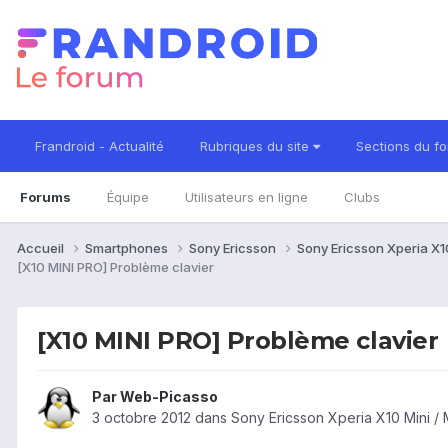
Frandroid - Actualité
Rubriques du site
Sections du f
Forums
Équipe
Utilisateurs en ligne
Clubs
Accueil
Smartphones
Sony Ericsson
Sony Ericsson Xperia X10
[X10 MINI PRO] Problème clavier
[X10 MINI PRO] Problème clavier
Par
Web-Picasso
3 octobre 2012
dans
Sony Ericsson Xperia X10 Mini / 