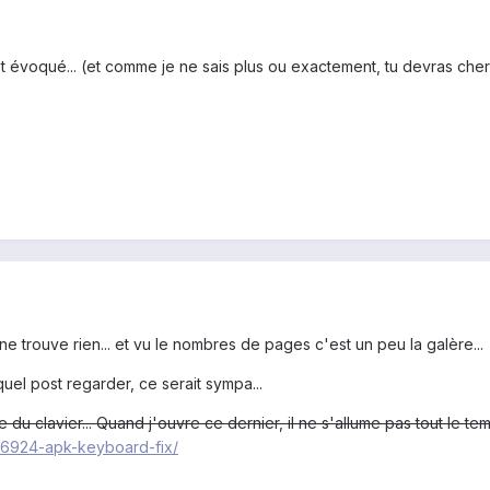
est évoqué... (et comme je ne sais plus ou exactement, tu devras ch
e ne trouve rien... et vu le nombres de pages c'est un peu la galère...
uel post regarder, ce serait sympa...
e du clavier... Quand j'ouvre ce dernier, il ne s'allume pas tout le te
116924-apk-keyboard-fix/