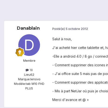
Danablain
Posté(e)
5 octobre 2012
Salut à rous,
J'ai acheté hier cette tablette et, h
-Elle a android 4.0 / 8 go / connec
Membre
- Comment supprimer des icones inu
18
- J'ai office suite 5 mais pas de po
Lieu
62
Marque:
lenovo
- Comment supprimer des applicatio
Modèle:
tab M10 FHD
PLUS
- Mis à part NetJar où puis je chois
Merci d'avance et @ +