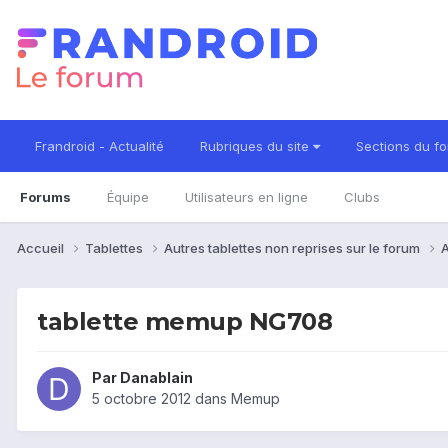
Frandroid - Actualité
Rubriques du site
Sections du f
Forums
Équipe
Utilisateurs en ligne
Clubs
Accueil
Tablettes
Autres tablettes non reprises sur le forum
A
tablette memup NG708
Par
Danablain
5 octobre 2012
dans
Memup