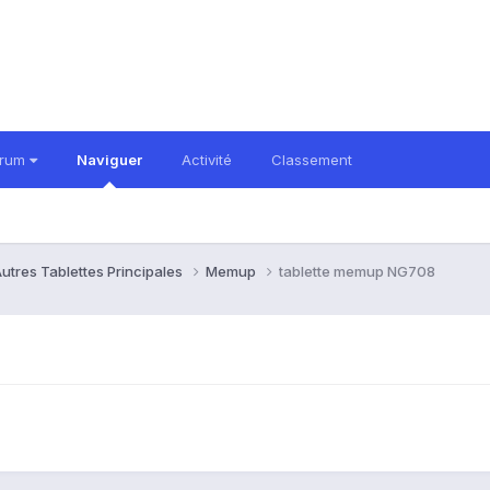
orum
Naviguer
Activité
Classement
utres Tablettes Principales
Memup
tablette memup NG708