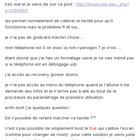
très mal et je viens de voir ce post :
http://forum.xda-dev....php?
p=21955821
qui permet normalement de calibrer le tactile pour qu'il
fonctionne mais le probléme !!! et oui....
je n'ai pas de goldcard machin chose ...
mon téléphone est S on avec la rom cyanogen 7 je crois ....
étant donné que j'ai fais un formatage usine je ne sais mémé pas
si le téléphone est en débogage usb
j'ai accès au recovery (power down).
je n'ai pas accès au menu du téléphone quand je l'allume il me
demande des infos et je n'arrive pas à allé au bout de la
procédure du paramétrage de première utilisation.
enfin bref j'ai quelques question :
Est il possible de refaire marcher ce tactile ?^^
n'est il pas possible de simplement boot le
truk
qui calibre l'ecran
(comme pour changer de room) : pour cette solution je viens juste