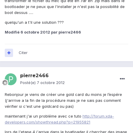
transformer le fichier du mec qui été en .rar en .zip mais dans le
bootloader je ne peux que l'installer je n'est pas la possibilité de
boot dessus .....
quelqu'un a t'il une solution ???
Modifié
6 octobre 2012
par pierre2466
Citer
pierre2466
Posté(e)
7 octobre 2012
Rebonjour je viens de créer une gold card du moins je l’espére
(j'arrrive a la fin de la procédure mais je ne sais pas comment
vérifier si c'est une goldcard ou pas)
maintenant j'ai un probléme avec ce tuto
http://forum.xda-
developers.com/showthread.php?p=21955821
lors de l'etape 4 j'arrive dans le boatloader il chercher des image