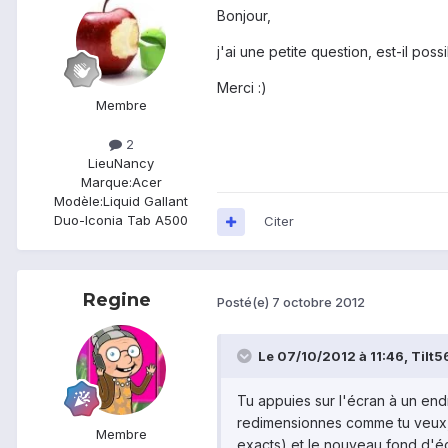
Bonjour,
j'ai une petite question, est-il po
Merci :)
Membre
2
Lieu
Nancy
Marque:
Acer
Modèle:
Liquid Gallant
Duo-Iconia Tab A500
Citer
Regine
Posté(e)
7 octobre 2012
Le 07/10/2012 à 11:46, Tilt56 
Tu appuies sur l'écran à un endr
redimensionnes comme tu veux, l
Membre
exacts) et le nouveau fond d'éc