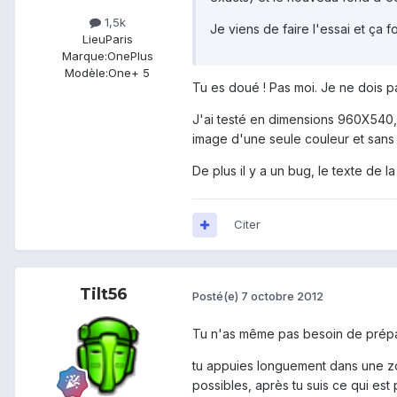
1,5k
Je viens de faire l'essai et ça f
Lieu
Paris
Marque:
OnePlus
Modèle:
One+ 5
Tu es doué ! Pas moi. Je ne dois pa
J'ai testé en dimensions 960X540,
image d'une seule couleur et sans 
De plus il y a un bug, le texte de la 
Citer
Tilt56
Posté(e)
7 octobre 2012
Tu n'as même pas besoin de prépare
tu appuies longuement dans une zone
possibles, après tu suis ce qui est