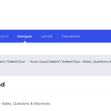
orum
Naviguer
Activité
Classement
ant / Gallant Duo
Acer Liquid Gallant / Gallant Duo - Aides, Question
nd
o - Aides, Questions & Réponses