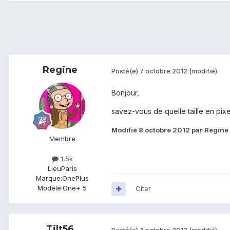
Regine
Posté(e)
7 octobre 2012
(modifié)
Bonjour,
savez-vous de quelle taille en pix
Modifié
8 octobre 2012
par Regine
Membre
1,5k
Lieu
Paris
Marque:
OnePlus
Modèle:
One+ 5
Citer
Tilt56
Posté(e)
7 octobre 2012
(modifié)