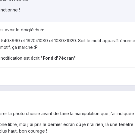
onctionne !
s avoir le doigté :huh:
 540x960 et 1920x1080 et 1080x1920. Soit le motif apparaît énorme,
motif, ça marche :P
notification est écrit "
Fond d'?écran
".
r la photo choisie avant de faire la manipulation que j'ai indiquée 
 libre, moi j'ai pris le dernier écran où je n'ai rien, là une fenêtr
 plus haut, bon courage !