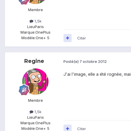
Membre
1,5k
Lieu
Paris
Marque:
OnePlus
Modèle:
One+ 5
Citer
Regine
Posté(e)
7 octobre 2012
J'ai l'image, elle a été rognée, mais
Membre
1,5k
Lieu
Paris
Marque:
OnePlus
Modèle:
One+ 5
Citer