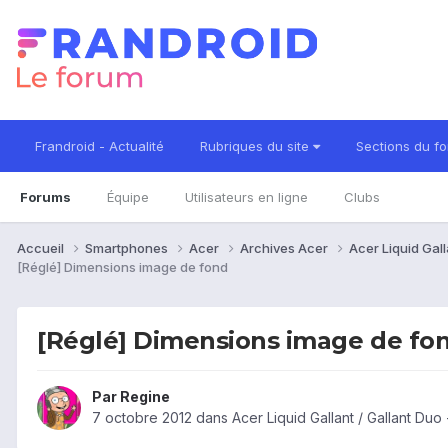
Frandroid - Actualité
Rubriques du site
Sections du f
Forums
Équipe
Utilisateurs en ligne
Clubs
Accueil
Smartphones
Acer
Archives Acer
Acer Liquid Gall
[Réglé] Dimensions image de fond
[Réglé] Dimensions image de fo
Par
Regine
7 octobre 2012
dans
Acer Liquid Gallant / Gallant Du