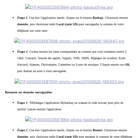
Étape 2
: Une fois l'application lancée, cliquez sur le bouton
Backup
. Choisissez ensuite
données
, puis choisissez enfin
Local (carte SD)
pour sauvegarder le contenu de votre
téléphone sur votre carte.
Étape 3
: Cochez ensuite les cases correspondant au contenu que vous souhaitez mettre à
l'abri: Contacts, Journal des appels, Signets, SMS, MMS, Réglages du système, Ecran
d'accueil, Alarmes, Dictionnaire, Calendrier ou Listes de musique. Cliquez ensuite sur
OK
,
puis donnez un nom à votre sauvegarde.
Restaurer ses données sauvegardées
Étape 1
: Téléchargez l'application Mybackup ou scannez le code suivant pour plus de
facilité. Lancez ensuite l'application.
Étape 2
: Une fois l'application lancée, cliquez sur le bouton
Restore
. Choisissez ensuite
données
, puis choisissez enfin
Local (carte SD)
pour restaurer le contenu de votre téléphone