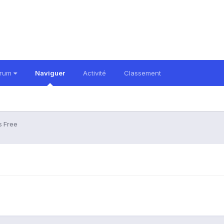
orum
Naviguer
Activité
Classement
s Free