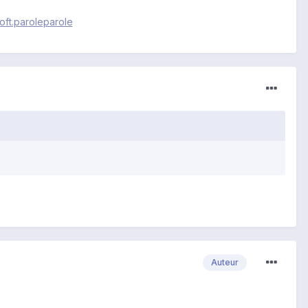
soft.paroleparole
Auteur