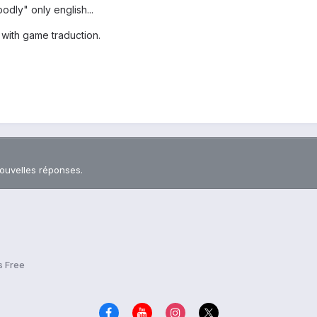
oodly" only english...
with game traduction.
nouvelles réponses.
s Free