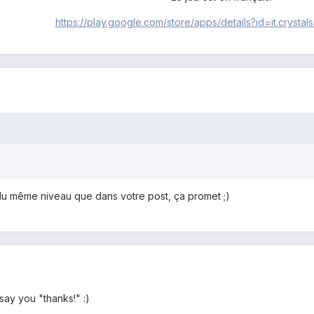
https://play.google.com/store/apps/details?id=it.crystal
t du même niveau que dans votre post, ça promet ;)
 say you "thanks!" :)