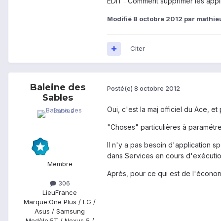
EDIT : Comment supprimer les appli
Modifié
8 octobre 2012
par mathi
Citer
Baleine des
Posté(e)
8 octobre 2012
Sables
Oui, c'est la maj officiel du Ace, e
"Choses" particulières à paramétr
Il n'y a pas besoin d'application s
dans Services en cours d'exécution.
Membre
Après, pour ce qui est de l'économie
306
Lieu
France
Marque:
One Plus / LG /
Asus / Samsung
Modèle:
5T / Nexus 5 /