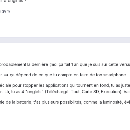
s d'origines ?
eugym
t probablement la dernière (moi ça fait 1 an que je suis sur cette ver
er ==> ça dépend de ce que tu compte en faire de ton smartphone.
péciale pour stopper les applications qui tournent en fond, tu as jus
 Là, tu as 4 "onglets" (Téléchargé, Tout, Carte SD, Exécution). Vas 
 de la batterie, t'as plusieurs possibilités, comme la luminosité, évit