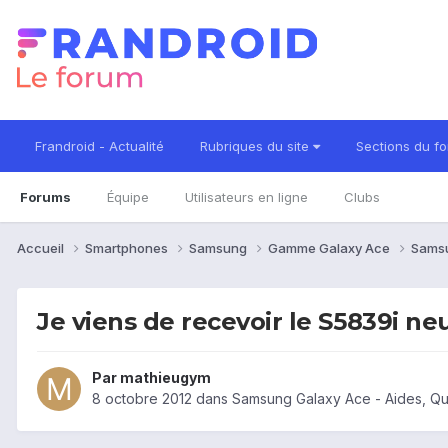
Frandroid - Actualité
Rubriques du site
Sections du f
Forums
Équipe
Utilisateurs en ligne
Clubs
Accueil
Smartphones
Samsung
Gamme Galaxy Ace
Sams
Je viens de recevoir le S5839i ne
Par
mathieugym
8 octobre 2012
dans
Samsung Galaxy Ace - Aides, Q