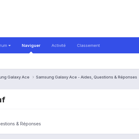
orum
Naviguer
Activité
Classement
ung Galaxy Ace
Samsung Galaxy Ace - Aides, Questions & Réponses
uf
uestions & Réponses