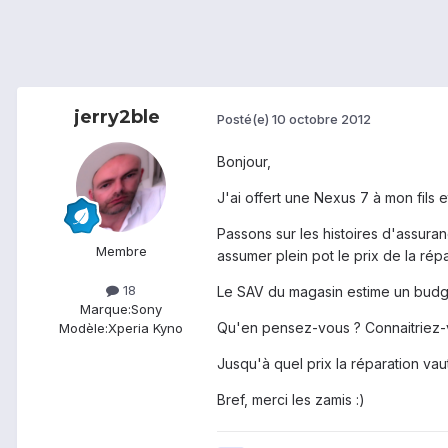
jerry2ble
Posté(e)
10 octobre 2012
Bonjour,
J'ai offert une Nexus 7 à mon fils e
Passons sur les histoires d'assura
Membre
assumer plein pot le prix de la répa
18
Le SAV du magasin estime un budget
Marque:
Sony
Qu'en pensez-vous ? Connaitriez-v
Modèle:
Xperia Kyno
Jusqu'à quel prix la réparation vaut
Bref, merci les zamis :)