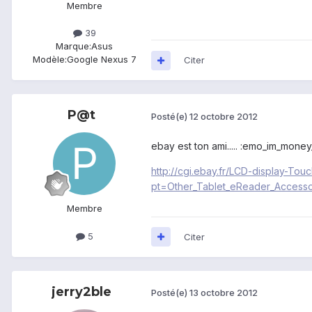
Membre
39
Marque:
Asus
Modèle:
Google Nexus 7
Citer
P@t
Posté(e)
12 octobre 2012
ebay est ton ami..... :emo_im_mone
http://cgi.ebay.fr/LCD-display-T
pt=Other_Tablet_eReader_Access
Membre
5
Citer
jerry2ble
Posté(e)
13 octobre 2012