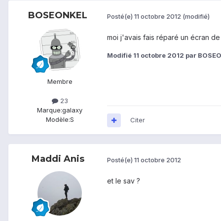
BOSEONKEL
Posté(e)
11 octobre 2012
(modifié)
moi j'avais fais réparé un écran de 
Modifié
11 octobre 2012
par BOSE
Membre
23
Marque:
galaxy
Modèle:
S
Citer
Maddi Anis
Posté(e)
11 octobre 2012
et le sav ?