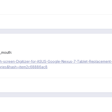
y_mouth:
ouch-screen-Digitizer-for-ASUS-Google-Nexus-7-Tablet-Replacemen
ories&hash=item2c68886ac8