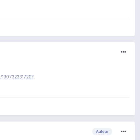
t-/190732331720?
Auteur