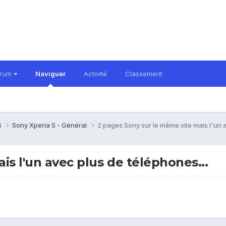
orum
Naviguer
Activité
Classement
S
Sony Xperia S - Général
2 pages Sony sur le même site mais l'un a
is l'un avec plus de téléphones...