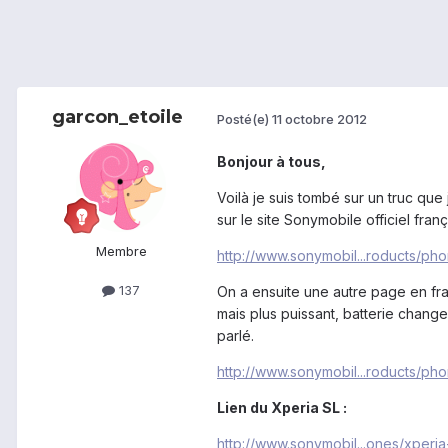
garcon_etoile
Posté(e)
11 octobre 2012
Bonjour à tous,
Voilà je suis tombé sur un truc que
sur le site Sonymobile officiel fra
Membre
http://www.sonymobil...roducts/ph
137
On a ensuite une autre page en fra
mais plus puissant, batterie change
parlé.
http://www.sonymobil...roducts/ph
Lien du Xperia SL :
http://www.sonymobil...ones/xperia-