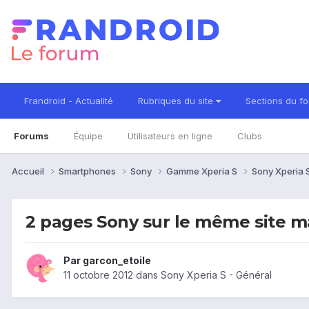
Frandroid - Actualité
Rubriques du site
Sections du f
Forums
Équipe
Utilisateurs en ligne
Clubs
Accueil
Smartphones
Sony
Gamme Xperia S
Sony Xperia 
2 pages Sony sur le même site ma
Par
garcon_etoile
11 octobre 2012
dans
Sony Xperia S - Général