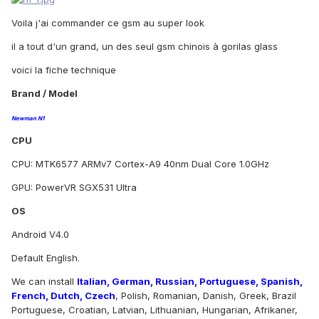
Voila j'ai commander ce gsm au super look
il a tout d'un grand, un des seul gsm chinois à gorilas glass
voici la fiche technique
Brand / Model
Newman N1
CPU
CPU: MTK6577 ARMv7 Cortex-A9 40nm Dual Core 1.0GHz
GPU: PowerVR SGX531 Ultra
OS
Android V4.0
Default English.
We can install
Italian, German, Russian, Portuguese, Spanish,
French, Dutch, Czech
, Polish, Romanian, Danish, Greek, Brazil
Portuguese, Croatian, Latvian, Lithuanian, Hungarian, Afrikaner,