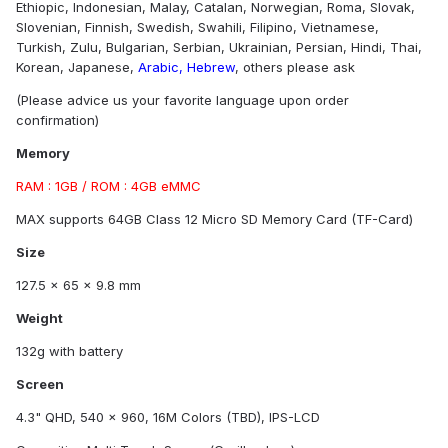
Ethiopic, Indonesian, Malay, Catalan, Norwegian, Roma, Slovak,
Slovenian, Finnish, Swedish, Swahili, Filipino, Vietnamese,
Turkish, Zulu, Bulgarian, Serbian, Ukrainian, Persian, Hindi, Thai,
Korean, Japanese,
Arabic, Hebrew
, others please ask
(Please advice us your favorite language upon order
confirmation)
Memory
RAM : 1GB / ROM : 4GB eMMC
MAX supports 64GB Class 12 Micro SD Memory Card (TF-Card)
Size
127.5 x 65 x 9.8 mm
Weight
132g with battery
Screen
4.3" QHD, 540 x 960, 16M Colors (TBD), IPS-LCD