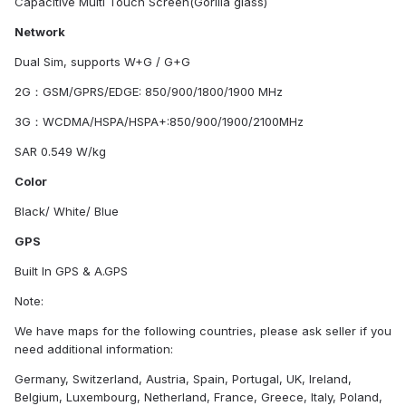
Capacitive Multi Touch Screen(Gorilla glass)
Network
Dual Sim, supports W+G / G+G
2G：GSM/GPRS/EDGE: 850/900/1800/1900 MHz
3G：WCDMA/HSPA/HSPA+:850/900/1900/2100MHz
SAR 0.549 W/kg
Color
Black/ White/ Blue
GPS
Built In GPS & A.GPS
Note:
We have maps for the following countries, please ask seller if you
need additional information:
Germany, Switzerland, Austria, Spain, Portugal, UK, Ireland,
Belgium, Luxembourg, Netherland, France, Greece, Italy, Poland,