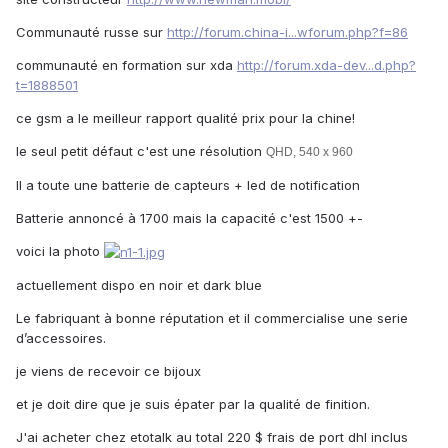
Communauté russe sur
http://forum.china-i...wforum.php?f=86
communauté en formation sur xda
http://forum.xda-dev...d.php?
t=1888501
ce gsm a le meilleur rapport qualité prix pour la chine!
le seul petit défaut c'est une résolution
QHD, 540 x 960
Il a toute une batterie de capteurs + led de notification
Batterie annoncé à 1700 mais la capacité c'est 1500 +-
voici la photo
actuellement dispo en noir et dark blue
Le fabriquant à bonne réputation et il commercialise une serie
d’accessoires.
je viens de recevoir ce bijoux
et je doit dire que je suis épater par la qualité de finition.
J'ai acheter chez etotalk au total 220 $ frais de port dhl inclus