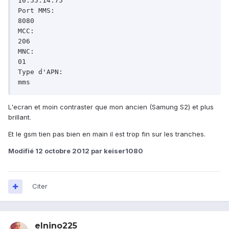
10.55.14.75

Port MMS:

8080

MCC:

206

MNC:

01

Type d'APN:

L'ecran et moin contraster que mon ancien (Samung S2) et plus
brillant.
Et le gsm tien pas bien en main il est trop fin sur les tranches.
Modifié
12 octobre 2012
par keiser1080
Citer
elnino225