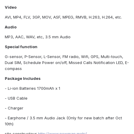
Video
AVI, MP4, FLV, 3GP, MOV, ASF, MPEG, RMVB, H.263, H.264, etc.
Audio
MP3, AAC, WAV, etc, 3.5 mm Audio
Special function
G-sensor, P-Sensor, L-Sensor, FM radio, Wifi, GPS, Multi-touch,
Dual SIM, Schedule Power on/off, Missed Calls Notification LED, E-
compass
Package Includes
- Li-ion Batteries 1700mAh x 1
- USB Cable
- Charger
- Earphone / 3.5 mm Audio Jack (Only for new batch after Oct
10th)
site constructeur
http://www.newman.mobi/