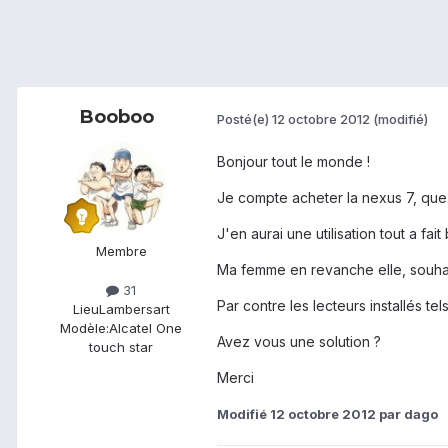
Booboo
Posté(e)
12 octobre 2012
(modifié)
Bonjour tout le monde !
Je compte acheter la nexus 7, que
J'en aurai une utilisation tout a fa
Membre
Ma femme en revanche elle, souhait
31
Par contre les lecteurs installés t
Lieu
Lambersart
Modèle:
Alcatel One
Avez vous une solution ?
touch star
Merci
Modifié
12 octobre 2012
par dago