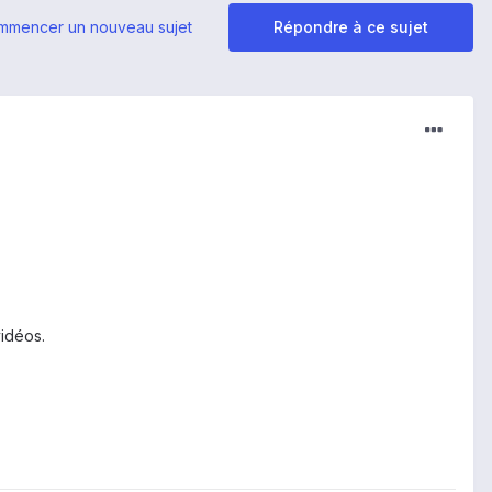
mmencer un nouveau sujet
Répondre à ce sujet
vidéos.