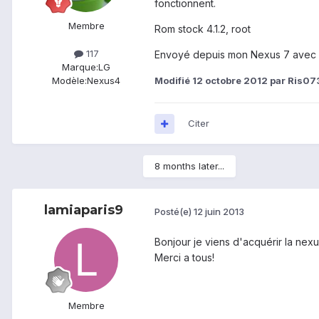
fonctionnent.
Membre
Rom stock 4.1.2, root
117
Envoyé depuis mon Nexus 7 avec 
Marque:
LG
Modifié
12 octobre 2012
par Ris07
Modèle:
Nexus4
Citer
8 months later...
lamiaparis9
Posté(e)
12 juin 2013
Bonjour je viens d'acquérir la nexu
Merci a tous!
Membre