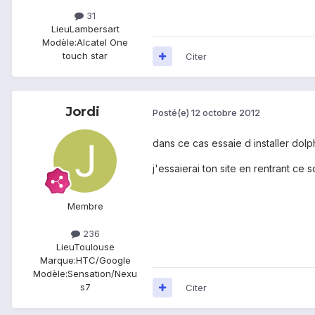
31
Lieu
Lambersart
Modèle:
Alcatel One
touch star
Citer
Jordi
Posté(e)
12 octobre 2012
dans ce cas essaie d installer dol
j'essaierai ton site en rentrant ce s
Membre
236
Lieu
Toulouse
Marque:
HTC/Google
Modèle:
Sensation/Nexu
s7
Citer