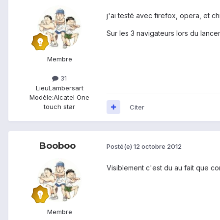
j'ai testé avec firefox, opera, et c
Sur les 3 navigateurs lors du lance
Membre
31
Lieu
Lambersart
Modèle:
Alcatel One
touch star
Citer
Booboo
Posté(e)
12 octobre 2012
Visiblement c'est du au fait que co
Membre