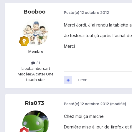
Booboo
Posté(e)
12 octobre 2012
Merci Jordi. J'ai rendu la tablette a
Je testerai tout çà après l'achat de
Merci
Membre
31
Lieu
Lambersart
Modèle:
Alcatel One
touch star
Citer
Ris073
Posté(e)
12 octobre 2012
(modifié)
Chez moi ça marche.
Dernière mise à jour de firefox et f