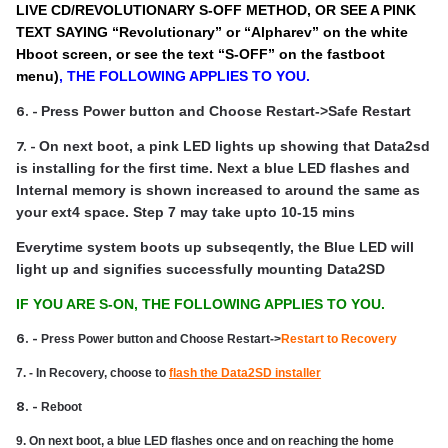
LIVE CD/REVOLUTIONARY S-OFF METHOD, OR SEE A PINK
TEXT SAYING “Revolutionary” or “Alpharev” on the white
Hboot screen, or see the text “S-OFF” on the fastboot
menu)
, THE FOLLOWING APPLIES TO YOU.
6. -
Press Power button and Choose Restart->Safe Restart
7. -
On next boot, a pink LED lights up showing that Data2sd
is installing for the first time. Next a blue LED flashes and
Internal memory is shown increased to around the same as
your ext4 space. Step 7 may take upto 10-15 mins
Everytime system boots up subseqently, the Blue LED will
light up and signifies successfully mounting Data2SD
IF YOU ARE S-ON, THE FOLLOWING APPLIES TO YOU.
6. -
Press Power button and Choose Restart->
Restart to Recovery
7. - In Recovery, choose to
flash the Data2SD installer
8. -
Reboot
9. On next boot, a blue LED flashes once and on reaching the home