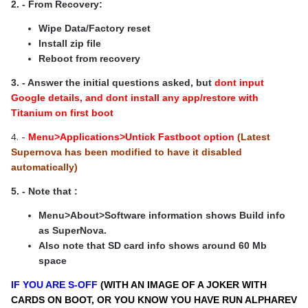
2. - From Recovery:
Wipe Data/Factory reset
Install zip file
Reboot from recovery
3. - Answer the initial questions asked, but
dont input
Google details, and dont install any app/restore with
Titanium on first boot
4. -
Menu>Applications>Untick Fastboot option
(Latest
Supernova has been modified to have it disabled
automatically)
5. - Note that :
Menu>About>Software information shows Build info
as SuperNova.
Also note that SD card info shows around 60 Mb
space
IF YOU ARE S-OFF
(WITH AN IMAGE OF A JOKER WITH
CARDS ON BOOT, OR YOU KNOW YOU HAVE RUN ALPHAREV