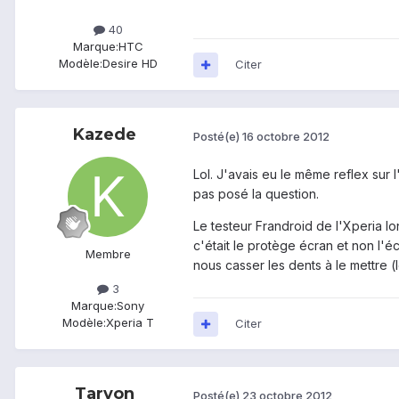
40
Marque:
HTC
Modèle:
Desire HD
Citer
Kazede
Posté(e)
16 octobre 2012
Lol. J'avais eu le même reflex sur 
pas posé la question.
Le testeur Frandroid de l'Xperia Ion
c'était le protège écran et non l'é
Membre
nous casser les dents à le mettre (le
3
Marque:
Sony
Modèle:
Xperia T
Citer
Taryon
Posté(e)
23 octobre 2012