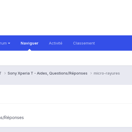
orum
Naviguer
Activité
Classement
 T
Sony Xperia T - Aides, Questions/Réponses
micro-rayures
ons/Réponses