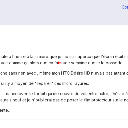
Co
 toute à l'heure à la lumière que je me suis aperçu que l'écran était
e voir comme ça alors que ça fa
is
une semaine que je le possède..
poche sans rien avec , même mon HTC Désire HD n'avais pas autant de 
 si il y a moyen de "réparer" ces micro rayures.
assurance avec le forfait qui me couvre du vol entre autre, j'hésit
rais neuf et je n'oublierai pas de poser le film protecteur sur le n
ente..