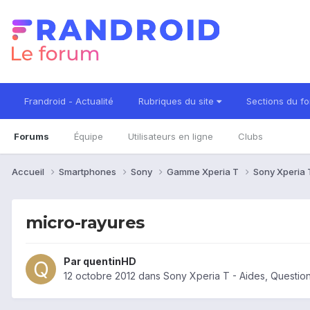
Frandroid - Actualité
Rubriques du site
Sections du f
Forums
Équipe
Utilisateurs en ligne
Clubs
Accueil
Smartphones
Sony
Gamme Xperia T
Sony Xperia
micro-rayures
Par
quentinHD
12 octobre 2012
dans
Sony Xperia T - Aides, Questi