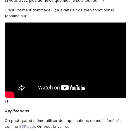
Si vous avez plus de news que moi, je suis tout ouï ! :)
C'est vraiment dommage... ça avait l'air de bien fonctionner
(comme sur
) !
Applications
On peut quand même utiliser des applications en multi-fenêtré,
comme
BSPlayer
. On peut le voir sur