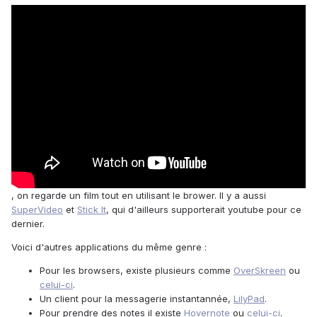
, on regarde un film tout en utilisant le brower. Il y a aussi
SuperVideo
et
Stick It
, qui d'ailleurs supporterait youtube pour ce
dernier.
Voici d'autres applications du même genre :
Pour les browsers, existe plusieurs comme
OverSkreen
ou
celui-ci
.
Un client pour la messagerie instantannée,
LilyPad
.
Pour prendre des notes il existe
Hovernote
ou
celui-ci
.