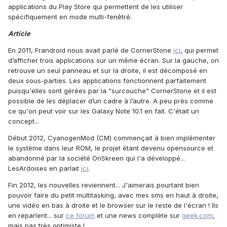
applications du Play Store qui permettent de les utiliser
spécifiquement en mode multi-fenêtré.
Article
En 2011, Frandroid nous avait parlé de CornerStone
ici
, qui permet
d’afficher trois applications sur un même écran. Sur la gauche, on
retrouve un seul panneau et sur la droite, il est décomposé en
deux sous-parties. Les applications fonctionnent parfaitement
puisqu'elles sont gérées par la "surcouche" CornerStone et il est
possible de les déplacer d’un cadre à l’autre. A peu près comme
ce qu'on peut voir sur les Galaxy Note 10.1 en fait. C'était un
concept...
Début 2012, CyanogenMod (CM) commençait à bien implémenter
le système dans leur ROM, le projet étant devenu opensource et
abandonné par la société OnSkreen qui l'a développé...
LesArdoises en parlait
ici
.
Fin 2012, les nouvelles reviennent... J'aimerais pourtant bien
pouvoir faire du petit multitasking, avec mes sms en haut à droite,
une vidéo en bas à droite et le browser sur le reste de l'écran ! Ils
en reparlent... sur
ce forum
et une news complète sur
geek.com
,
mais pas très optimiste !