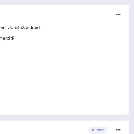
ment Ubuntu2Android...
ment! :P
Auteur