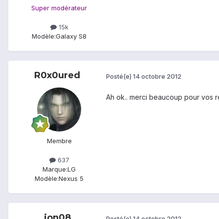
Super modérateur
15k
Modèle:
Galaxy S8
R0x0ured
Posté(e)
14 octobre 2012
Ah ok.. merci beaucoup pour vos ré
Membre
637
Marque:
LG
Modèle:
Nexus 5
jon08
Posté(e)
14 octobre 2012