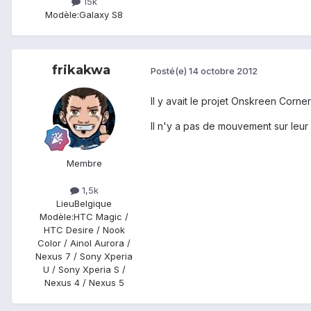
15k
Modèle:
Galaxy S8
frikakwa
Posté(e)
14 octobre 2012
Il y avait le projet Onskreen Corne
Il n'y a pas de mouvement sur leur
Membre
1,5k
Lieu
Belgique
Modèle:
HTC Magic /
HTC Desire / Nook
Color / Ainol Aurora /
Nexus 7 / Sony Xperia
U / Sony Xperia S /
Nexus 4 / Nexus 5