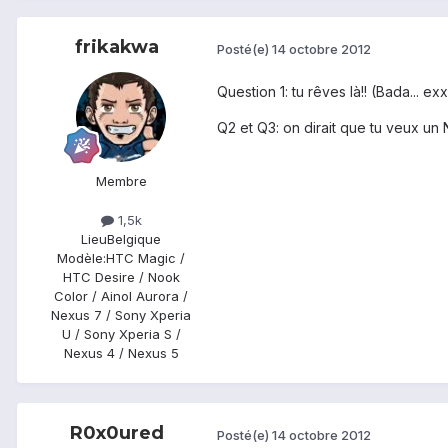
frikakwa
Posté(e)
14 octobre 2012
Question 1: tu rêves là!! (Bada... 
Q2 et Q3: on dirait que tu veux un
Membre
1,5k
Lieu
Belgique
Modèle:
HTC Magic /
HTC Desire / Nook
Color / Ainol Aurora /
Nexus 7 / Sony Xperia
U / Sony Xperia S /
Nexus 4 / Nexus 5
R0x0ured
Posté(e)
14 octobre 2012