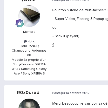
Pour ton histoire de multi-tâches
- Super Video, Floating & Popup (g
ou
Membre
- Stick it (payant)
4,4k
;)
Lieu
FRANCE;
Champagne-Ardennes
08
Modèle:
Ex proprio d'un
Sony-Ericsson XPERIA
X10i / Samsung Galaxy
Ace / Sony XPERIA S
R0x0ured
Posté(e)
14 octobre 2012
Merci beaucoup, je vais voir sa dé