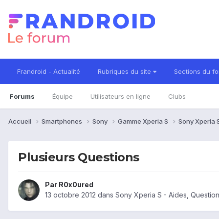
Frandroid - Actualité
Rubriques du site
Sections du f
Forums
Équipe
Utilisateurs en ligne
Clubs
Accueil
Smartphones
Sony
Gamme Xperia S
Sony Xperia 
Plusieurs Questions
Par
R0x0ured
13 octobre 2012
dans
Sony Xperia S - Aides, Questi