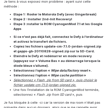
Je tiens à vous exposez mon problème : ayant suivi cette
méthode :
Etape 1 : Rooter le Motorola Defy (avec Gingerbreak)
Etape 2 : Installer 2nd-Init RecoveryI
Etape 3 :nstaller la ROM CyanogenMod 7.1 et les Google
Apps
Si ce n'est pas déjà fait, connectez le Defy à l’ordinateur
et activez le transfert de fichiers.
Copiez les fichiers update-cm-7.1.0-jordan-signed.zip
et gapps-gb-20110828-signed.zip sur la SD-Card.
Eteindre le Defy et redémarrer en mode recovery
(appuyez sur « Volume Bas » au démarrage lorsque la
diode bleue s’allume).
Sélectionnez l’option «
Wipe data/factory reset
».
Sélectionnez l’option «
Wipe cache partition
»
Sélectionnez « Flash .zip from SD card », puis choisir le
fichier update-cm-7.1.0-jordan-signed.zip.
Une fois l’installation de la ROM CyanogenMod terminée,
sélectionnez «
Flash .zip from SD card
», puis
Je fus bloquée à celle -ci car la version de ma room n'était pas
présente dans aucun dossiers, alors que je me rappelle avoir