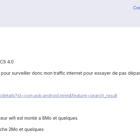
Co
ICS 4.0
 pour surveiller donc mon traffic internet pour essayer de pas dépas
s/details?id=com.aob.android.mnm&feature=search_result
ompteur wifi est monté a 8Mo et quelques
ffiche 2Mo et quelques