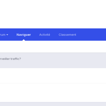
orum
Naviguer
Activité
Classement
veiller traffic?