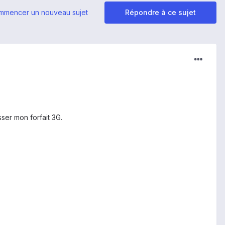
mmencer un nouveau sujet
Répondre à ce sujet
ser mon forfait 3G.