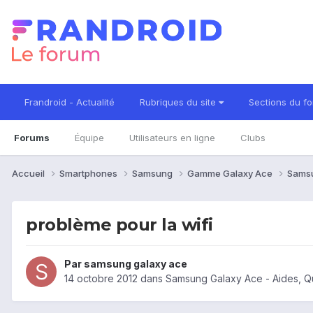
Frandroid - Actualité
Rubriques du site
Sections du f
Forums
Équipe
Utilisateurs en ligne
Clubs
Accueil
Smartphones
Samsung
Gamme Galaxy Ace
Sams
problème pour la wifi
Par
samsung galaxy ace
14 octobre 2012
dans
Samsung Galaxy Ace - Aides, Q