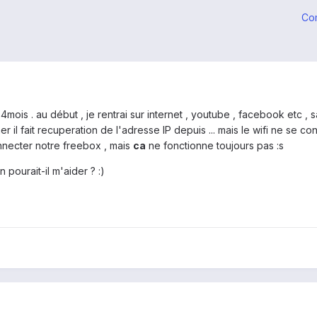
Co
 4mois . au début , je rentrai sur internet , youtube , facebook etc 
er il fait recuperation de l'adresse IP depuis ... mais le wifi ne se co
onnecter notre freebox , mais
ca
ne fonctionne toujours pas :s
 pourait-il m'aider ? :)