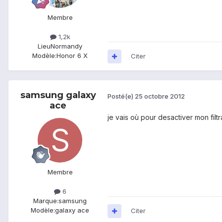
Membre
1,2k
Lieu
Normandy
Modèle:
Honor 6 X
Citer
samsung galaxy
Posté(e)
25 octobre 2012
ace
je vais où pour desactiver mon filt
Membre
6
Marque:
samsung
Modèle:
galaxy ace
Citer