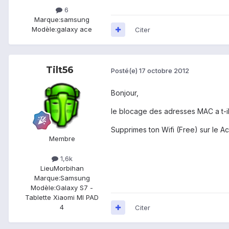
6
Marque:
samsung
Modèle:
galaxy ace
Citer
Tilt56
Posté(e)
17 octobre 2012
Bonjour,
le blocage des adresses MAC a t-il
Supprimes ton Wifi (Free) sur le A
Membre
1,6k
Lieu
Morbihan
Marque:
Samsung
Modèle:
Galaxy S7 -
Tablette Xiaomi MI PAD
4
Citer