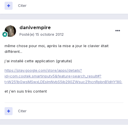
Citer
danivempire
Posté(e)
15 octobre 2012
même chose pour moi, après la mise a jour le clavier était
différent...
j'ai installé cette application (gratuite)
https://play.google.com/store/apps/details?
id=com.cootek.smartinputv5&feature=search_result#?
t=W251bGwsMSwxLDEsImNvbS5jb290ZWsuc21hcnRpbnB1dHY1Il0.
et j'en suis très content
Citer