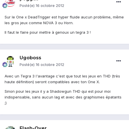
Posté(e)
16 octobre 2012
Sur le One x DeadTrigger est hyper fluide aucun problème, même
les gros jeux comme NOVA 3 ou Horn.
Il faut le faire pour mettre à genoux un tegra 3 !
Ugoboss
Posté(e)
16 octobre 2012
Avec un Tegra 3 l'avantage c'est que tout les jeux en THD (très
haute définition) seront compatibles avec ton One X.
Sinon pour les jeux il y a Shadowgun THD qui est pour moi
indispensable, sans aucun lag et avec des graphismes épatants
;)
Flash-Over