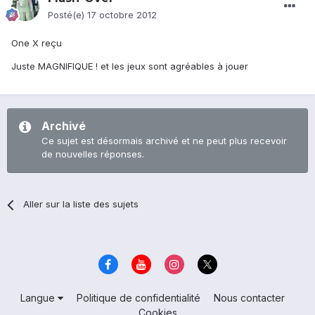
Posté(e)
17 octobre 2012
One X reçu
Juste MAGNIFIQUE ! et les jeux sont agréables à jouer
Archivé
Ce sujet est désormais archivé et ne peut plus recevoir
de nouvelles réponses.
Aller sur la liste des sujets
Langue
Politique de confidentialité
Nous contacter
Cookies