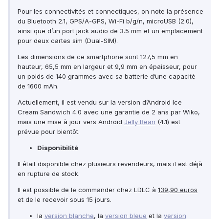
Pour les connectivités et connectiques, on note la présence
du Bluetooth 2.1, GPS/A-GPS, Wi-Fi b/g/n, microUSB (2.0),
ainsi que d’un port jack audio de 3.5 mm et un emplacement
pour deux cartes sim (Dual-SIM).
Les dimensions de ce smartphone sont 127,5 mm en
hauteur, 65,5 mm en largeur et 9,9 mm en épaisseur, pour
un poids de 140 grammes avec sa batterie d’une capacité
de 1600 mAh.
Actuellement, il est vendu sur la version d’Android Ice
Cream Sandwich 4.0 avec une garantie de 2 ans par Wiko,
mais une mise à jour vers Android
Jelly Bean
(4.1) est
prévue pour bientôt.
Disponibilité
Il était disponible chez plusieurs revendeurs, mais il est déjà
en rupture de stock.
Il est possible de le commander chez LDLC à
139,90 euros
et de le recevoir sous 15 jours.
la
version blanche
, la
version bleue
et la
version