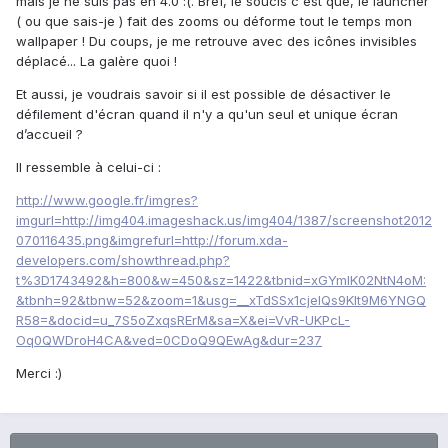
mais je ne suis pas en 4.0 :(. Bref, le soucis c'est que, le launcher
( ou que sais-je ) fait des zooms ou déforme tout le temps mon
wallpaper ! Du coups, je me retrouve avec des icônes invisibles
déplacé... La galère quoi !
Et aussi, je voudrais savoir si il est possible de désactiver le
défilement d'écran quand il n'y a qu'un seul et unique écran
d’accueil ?
Il ressemble à celui-ci :
http://www.google.fr/imgres?
imgurl=http://img404.imageshack.us/img404/1387/screenshot2012
070116435.png&imgrefurl=http://forum.xda-
developers.com/showthread.php?
t%3D1743492&h=800&w=450&sz=1422&tbnid=xGYmIK02NtN4oM:
&tbnh=92&tbnw=52&zoom=1&usg=__xTdSSx1cjelQs9Klt9M6YNGQ
R58=&docid=u_7S5oZxqsRErM&sa=X&ei=VvR-UKPcL-
Oq0QWDroH4CA&ved=0CDoQ9QEwAg&dur=237
Merci :)