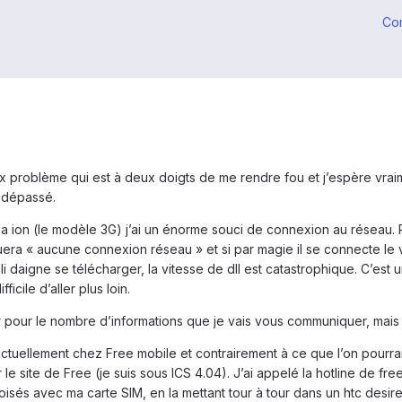
Co
 problème qui est à deux doigts de me rendre fou et j’espère vraim
t dépassé.
 ion (le modèle 3G) j’ai un énorme souci de connexion au réseau. P
quera « aucune connexion réseau » et si par magie il se connecte le
pli daigne se télécharger, la vitesse de dll est catastrophique. C’est
fficile d’aller plus loin.
r pour le nombre d’informations que je vais vous communiquer, mais 
actuellement chez Free mobile et contrairement à ce que l’on pourrait
e site de Free (je suis sous ICS 4.04). J’ai appelé la hotline de fr
roisés avec ma carte SIM, en la mettant tour à tour dans un htc desi