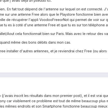
é que j'avais déjà un pseudo ici..
mien.. En fait tout dépend de l'antenne sur lequel on est connecté. 
me sur une antenne Free alors que le Playstore fonctionne bien ave
ille de récupérer l'appli VoodooFreeorNot qui permet de voir sur q
que tu es à coté d'une antenne Free et que tu es sur ton téléphone
illet/Aout cela fonctionnait bien sur Paris. Mais avec le retour des 
e quand même des bons débits dans mon cas.
Free installer d'autres antennes, et je reviendrai chez Free (ou alo
 (j'avais inscrit les résultats dans mon premier post), et il est vrai 
ny car visiblement ce problème est tout de même beaucoup plus ma
s mêmes endroits et son Smartphone fonctionne beaucoup mieux 