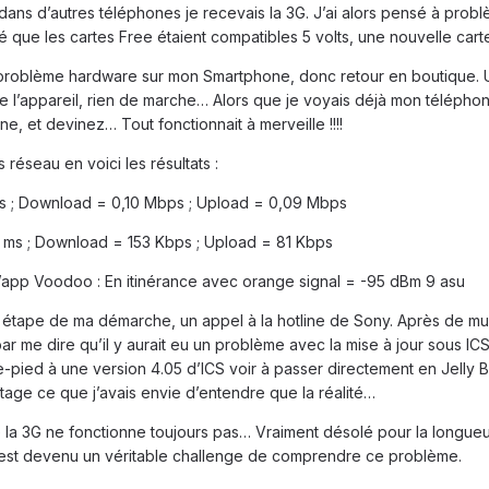
 dans d’autres téléphones je recevais la 3G. J’ai alors pensé à pro
uré que les cartes Free étaient compatibles 5 volts, une nouvelle ca
un problème hardware sur mon Smartphone, donc retour en boutique. 
de l’appareil, rien de marche… Alors que je voyais déjà mon téléphon
, et devinez… Tout fonctionnait à merveille !!!!
s réseau en voici les résultats :
ms ; Download = 0,10 Mbps ; Upload = 0,09 Mbps
 ms ; Download = 153 Kbps ; Upload = 81 Kbps
 l’app Voodoo : En itinérance avec orange signal = -95 dBm 9 asu
 étape de ma démarche, un appel à la hotline de Sony. Après de mult
 par me dire qu’il y aurait eu un problème avec la mise à jour sous I
-pied à une version 4.05 d’ICS voir à passer directement en Jelly Be
ntage ce que j’avais envie d’entendre que la réalité…
le la 3G ne fonctionne toujours pas… Vraiment désolé pour la longueur 
’est devenu un véritable challenge de comprendre ce problème.