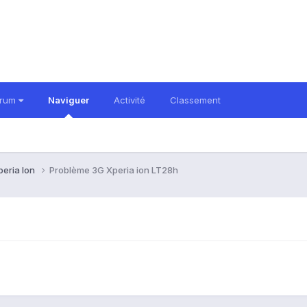
orum
Naviguer
Activité
Classement
peria Ion
Problème 3G Xperia ion LT28h