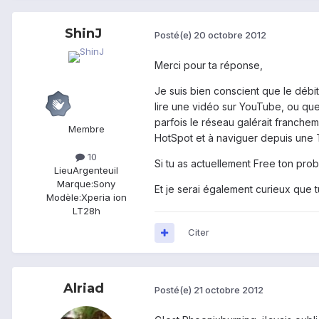
ShinJ
Posté(e)
20 octobre 2012
Merci pour ta réponse,
Je suis bien conscient que le débi
lire une vidéo sur YouTube, ou que
parfois le réseau galérait franche
Membre
HotSpot et à naviguer depuis une 
10
Si tu as actuellement Free ton prob
Lieu
Argenteuil
Marque:
Sony
Et je serai également curieux que 
Modèle:
Xperia ion
LT28h
Citer
Alriad
Posté(e)
21 octobre 2012