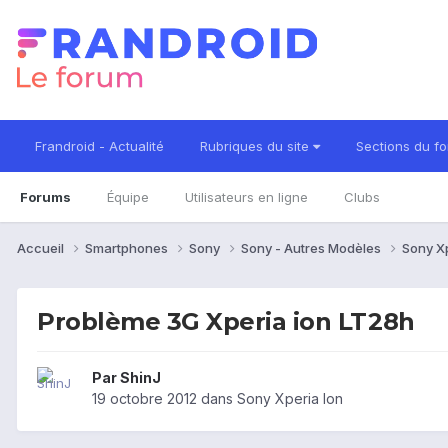
Frandroid - Actualité
Rubriques du site
Sections du f
Forums
Équipe
Utilisateurs en ligne
Clubs
Accueil
Smartphones
Sony
Sony - Autres Modèles
Sony X
Problème 3G Xperia ion LT28h
Par
ShinJ
19 octobre 2012
dans
Sony Xperia Ion