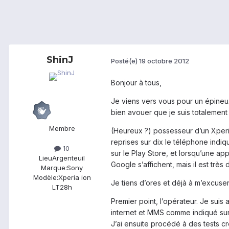
ShinJ
Posté(e)
19 octobre 2012
Bonjour à tous,
Je viens vers vous pour un épineux
bien avouer que je suis totalemen
Membre
(Heureux ?) possesseur d’un Xperia
reprises sur dix le téléphone indi
10
sur le Play Store, et lorsqu’une ap
Lieu
Argenteuil
Google s’affichent, mais il est très di
Marque:
Sony
Modèle:
Xperia ion
Je tiens d’ores et déjà à m’excuse
LT28h
Premier point, l’opérateur. Je suis 
internet et MMS comme indiqué sur l
J’ai ensuite procédé à des tests c