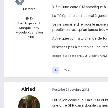
Y'à t'il une carte SIM spécifique à u
Membre
Le Téléphone a t-il du mal à gérer l
10
Lieu
Argenteuil
Je ne saurai le dire pour le moment
Marque:
Sony
problème c'est qu'on tombe très vit
Modèle:
Xperia ion
LT28h
Autre question, si tu change de forf
N'hésites pas à me tenir au couran
Modifié
21 octobre 2012
par ShinJ
Citer
Alriad
Posté(e)
21 octobre 2012
Oui le Ion comme le lumia 900 et l
une offre SFR carré double carrier.