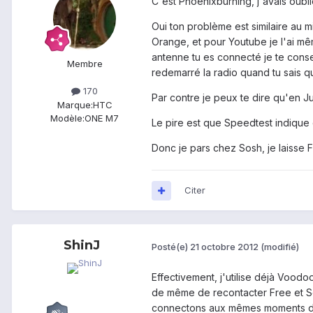
C'est Phoenixburning, j'avais oubli
Oui ton problème est similaire au 
Orange, et pour Youtube je l'ai mê
antenne tu es connecté je te conse
Membre
redemarré la radio quand tu sais 
170
Par contre je peux te dire qu'en Ju
Marque:
HTC
Modèle:
ONE M7
Le pire est que Speedtest indiqu
Donc je pars chez Sosh, je laisse 
Citer
ShinJ
Posté(e)
21 octobre 2012
(modifié)
Effectivement, j'utilise déjà Voodoo
de même de recontacter Free et So
connectons aux mêmes moments de