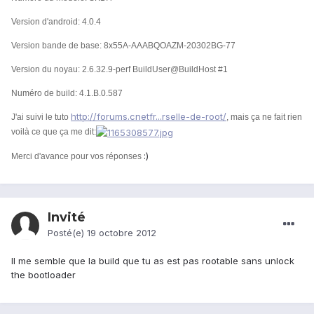
Version d'android: 4.0.4
Version bande de base: 8x55A-AAABQOAZM-20302BG-77
Version du noyau: 2.6.32.9-perf BuildUser@BuildHost #1
Numéro de build: 4.1.B.0.587
http://forums.cnetfr...rselle-de-root/
J'ai suivi le tuto
, mais ça ne fait rien
voilà ce que ça me dit:
:)
Merci d'avance pour vos réponses
Invité
Posté(e)
19 octobre 2012
Il me semble que la build que tu as est pas rootable sans unlock
the bootloader