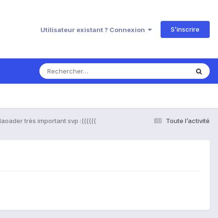
S’inscrire
Utilisateur existant ? Connexion
laoader très important svp :((((((
Toute l’activité