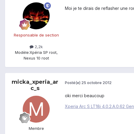
Moi je te dirais de reflasher une r
Responsable de section
2,2k
Modèle:
Xpéria SP root,
Nexus 10 root
micka_xperia_ar
Posté(e)
25 octobre 2012
c_s
oki merci beaucoup
Xperia Arc S LT18i 4.0.2.A.0.62 Ge
Membre