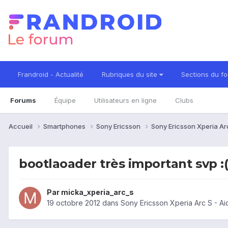
Frandroid - Actualité
Rubriques du site
Sections du f
Forums
Équipe
Utilisateurs en ligne
Clubs
Accueil
Smartphones
Sony Ericsson
Sony Ericsson Xperia Ar
bootlaoader très important svp :((
Par
micka_xperia_arc_s
19 octobre 2012
dans
Sony Ericsson Xperia Arc S - A