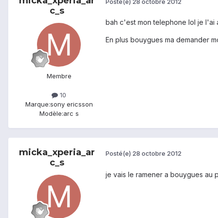
micka_xperia_ar
Posté(e)
28 octobre 2012
c_s
bah c'est mon telephone lol je l'ai
En plus bouygues ma demander mon 
Membre
10
Marque:
sony ericsson
Modèle:
arc s
micka_xperia_ar
Posté(e)
28 octobre 2012
c_s
je vais le ramener a bouygues au pi