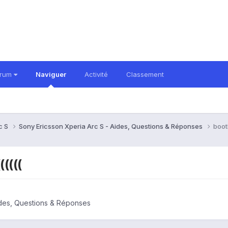
orum
Naviguer
Activité
Classement
c S
Sony Ericsson Xperia Arc S - Aides, Questions & Réponses
boot
((((
ides, Questions & Réponses