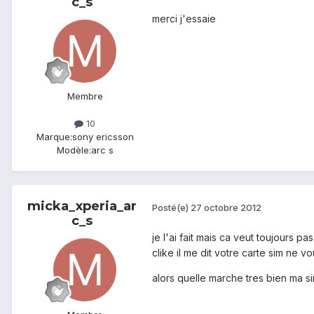
c_s
merci j'essaie
Membre
10
Marque:
sony ericsson
Modèle:
arc s
micka_xperia_ar
Posté(e)
27 octobre 2012
c_s
je l'ai fait mais ca veut toujours 
clike il me dit votre carte sim ne v
alors quelle marche tres bien ma s