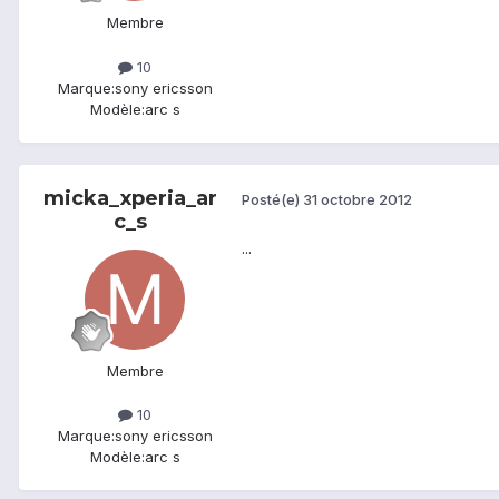
Membre
10
Marque:
sony ericsson
Modèle:
arc s
micka_xperia_ar
Posté(e)
31 octobre 2012
c_s
...
Membre
10
Marque:
sony ericsson
Modèle:
arc s