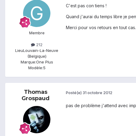
C'est pas con tiens !
Quand j'aurai du temps libre je pe
Merci pour vos retours en tout cas.
Membre
212
Lieu
Louvain-La-Neuve
(Belgique)
Marque:
One Plus
Modèle:
5
Thomas
Posté(e)
31 octobre 2012
Grospaud
pas de problème j'attend avec impa