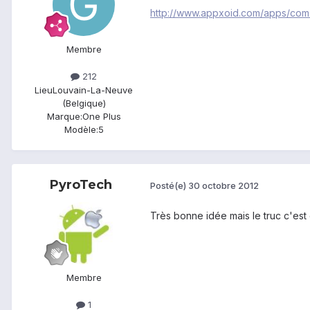
http://www.appxoid.com/apps/com
Membre
212
Lieu
Louvain-La-Neuve
(Belgique)
Marque:
One Plus
Modèle:
5
PyroTech
Posté(e)
30 octobre 2012
Très bonne idée mais le truc c'est q
Membre
1