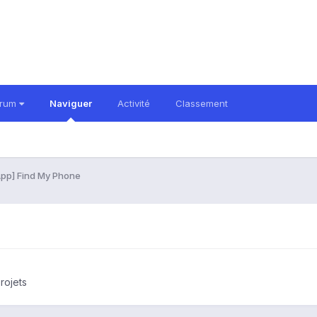
orum
Naviguer
Activité
Classement
App] Find My Phone
rojets