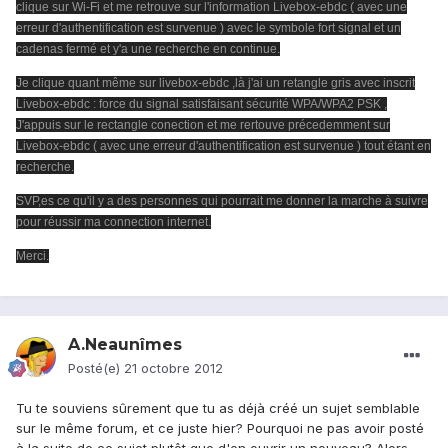
clique sur Wi-Fi et me retrouve sur l'information Livebox-ebdc ( avec une
erreur d'authentification est survenue ) avec le symbole fort signal et un
cadenas fermé et y'a une recherche en continue.
Je clique quant même sur livebox-ebdc ,là j'ai un retangle gris avec inscrit
Livebox-ebdc : force du signal satisfaisant sécurité WPA/WPA2 PSK ,
J'appuis sur le rectangle conection et me rertouve précedemment sur
Livebox-ebdc ( avec une erreur d'authentification est survenue ) tout étant en
recherche.
SVP,es ce qu'il y a des personnes qui pourrait me donner la marche à suivre
pour réussir ma connection internet.
Merci.
A.Neaunîmes
Posté(e)
21 octobre 2012
Tu te souviens sûrement que tu as déjà créé un sujet semblable
sur le même forum, et ce juste hier? Pourquoi ne pas avoir posté