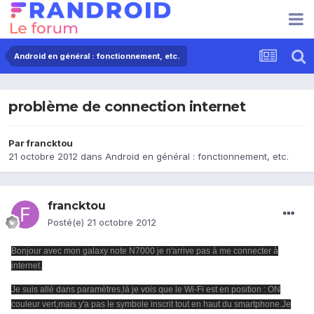
Android en général : fonctionnement, etc.
problème de connection internet
Par
francktou
21 octobre 2012
dans
Android en général : fonctionnement, etc.
francktou
Posté(e)
21 octobre 2012
Bonjour avec mon galaxy note N7000 je n'arrive pas à me connecter à
internet.
Je suis allé dans paramètres,là je vois que le Wi-Fi est en position : ON
couleur vert,mais y'a pas le symbole inscrit tout en haut du smartphone.Je