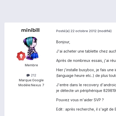
minibill
Posté(e)
22 octobre 2012
(modifié)
Bonjour,
J'ai acheter une tablette chez auc
Après de nombreux essais, j'ai réus
Membre
Hier j'installe busybox, je fais une
212
(language heure etc..) de plus tout
Marque:
Google
J'entre dans le recovery d'android 
Modèle:
Nexus 7
je détecte un périphérique 829819 
Pouvez vous m'aider SVP ?
Edit : après recherche, il s'agit d