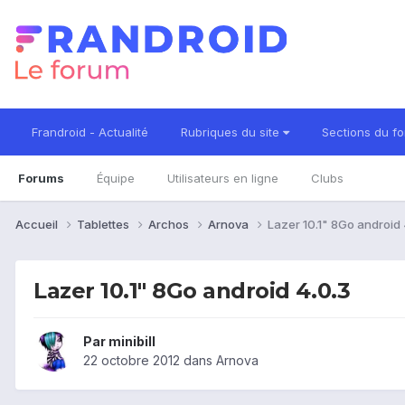
Frandroid - Actualité
Rubriques du site
Sections du f
Forums
Équipe
Utilisateurs en ligne
Clubs
Accueil
Tablettes
Archos
Arnova
Lazer 10.1" 8Go android 
Lazer 10.1" 8Go android 4.0.3
Par
minibill
22 octobre 2012
dans
Arnova