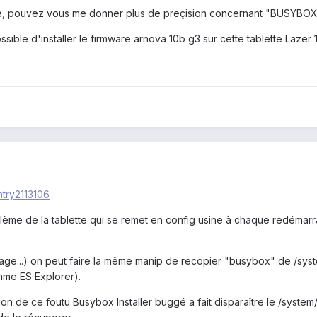
e, pouvez vous me donner plus de preçision concernant "BUSYBOX
possible d'installer le firmware arnova 10b g3 sur cette tablette Lazer 
ntry2113106
lème de la tablette qui se remet en config usine à chaque redémarrag
mage...) on peut faire la même manip de recopier "busybox" de /sys
omme ES Explorer).
ation de ce foutu Busybox Installer buggé a fait disparaître le /syste