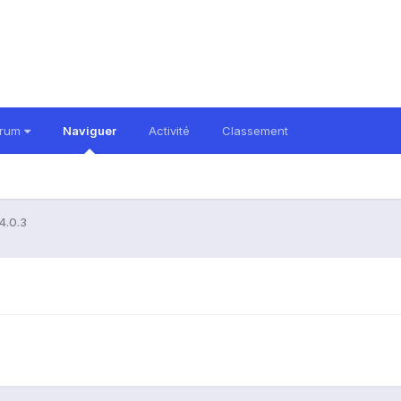
orum
Naviguer
Activité
Classement
4.0.3