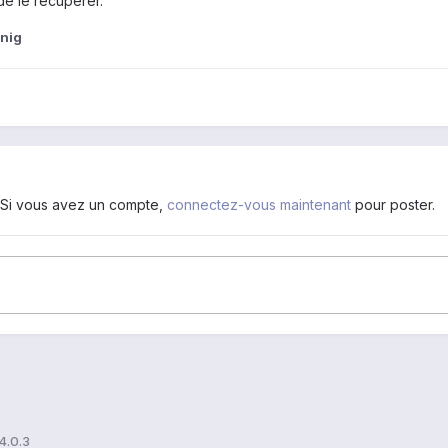
de le récuperer.
nig
. Si vous avez un compte,
connectez-vous maintenant
pour poster.
4.0.3