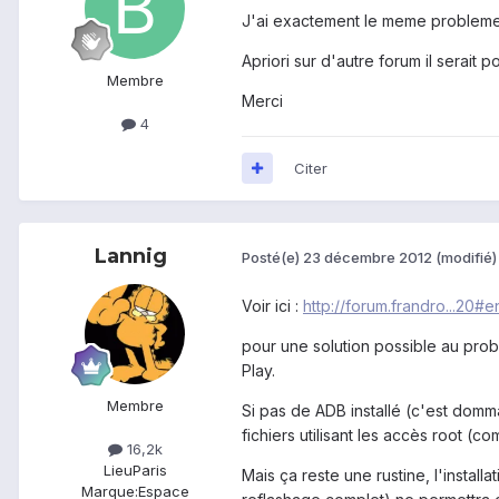
J'ai exactement le meme problem
Apriori sur d'autre forum il serait 
Membre
Merci
4
Citer
Lannig
Posté(e)
23 décembre 2012
(modifié)
Voir ici :
http://forum.frandro...20#e
pour une solution possible au prob
Play.
Membre
Si pas de ADB installé (c'est dom
fichiers utilisant les accès root (c
16,2k
Lieu
Paris
Mais ça reste une rustine, l'install
Marque:
Espace