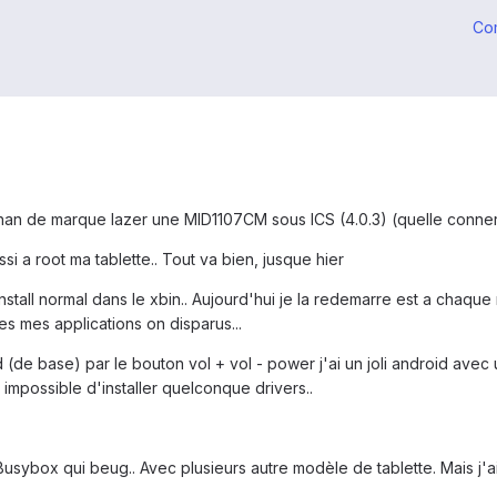
Co
han de marque lazer une MID1107CM sous ICS (4.0.3) (quelle conneri
si a root ma tablette.. Tout va bien, jusque hier
 install normal dans le xbin.. Aujourd'hui je la redemarre est a chaqu
es mes applications on disparus...
(de base) par le bouton vol + vol - power j'ai un joli android avec 
impossible d'installer quelconque drivers..
e Busybox qui beug.. Avec plusieurs autre modèle de tablette. Mais j'a