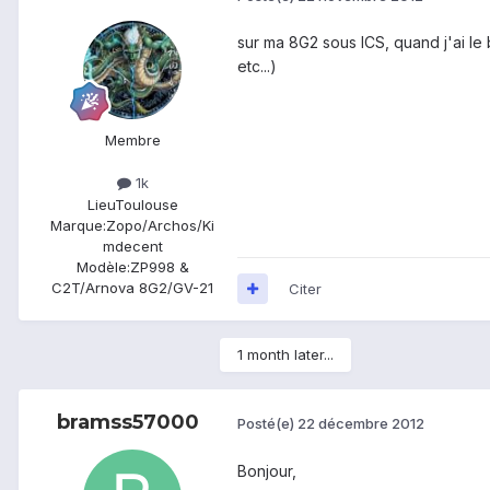
sur ma 8G2 sous ICS, quand j'ai le
etc...)
Membre
1k
Lieu
Toulouse
Marque:
Zopo/Archos/Ki
mdecent
Modèle:
ZP998 &
C2T/Arnova 8G2/GV-21
Citer
1 month later...
bramss57000
Posté(e)
22 décembre 2012
Bonjour,