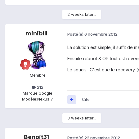
2 weeks later...
minibill
Posté(e)
6 novembre 2012
La solution est simple, il suffit de 
Ensuite reboot & OP tout est reven
Le soucis.. C'est que le recovery (
Membre
212
Marque:
Google
Modèle:
Nexus 7
Citer
3 weeks later...
Benoit31
Posté(e)
22 novembre 2012