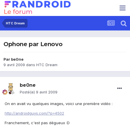
HTC Dream
Ophone par Lenovo
Par
be0ne
9 avril 2009
dans
HTC Dream
be0ne
Posté(e)
9 avril 2009
On en avait vu quelques images, voici une première vidéo :
http://androidguys.com/?p=4502
Franchement, c'est pas dégueux :D