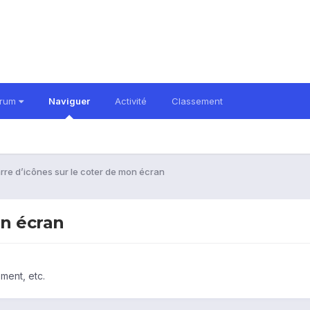
orum
Naviguer
Activité
Classement
rre d’icônes sur le coter de mon écran
on écran
ment, etc.