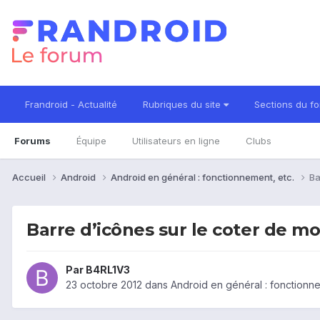
Frandroid - Actualité
Rubriques du site
Sections du f
Forums
Équipe
Utilisateurs en ligne
Clubs
Accueil
Android
Android en général : fonctionnement, etc.
Ba
Barre d’icônes sur le coter de m
Par
B4RL1V3
23 octobre 2012
dans
Android en général : fonctionne