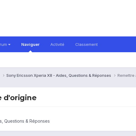
orum
Naviguer
Activité
Classement
8
Sony Ericsson Xperia X8 - Aides, Questions & Réponses
Remettre 
 d'origine
es, Questions & Réponses