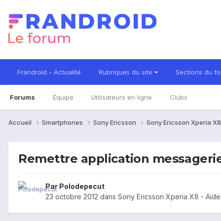
Frandroid - Actualité
Rubriques du site
Sections du f
Forums
Équipe
Utilisateurs en ligne
Clubs
Accueil
Smartphones
Sony Ericsson
Sony Ericsson Xperia X
Remettre application messagerie
Par
Polodepecut
23 octobre 2012
dans
Sony Ericsson Xperia X8 - Aid