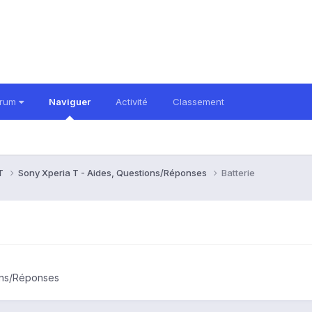
orum
Naviguer
Activité
Classement
 T
Sony Xperia T - Aides, Questions/Réponses
Batterie
ons/Réponses