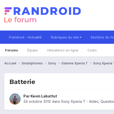
Frandroid - Actualité
Rubriques du site
Sections du f
Forums
Équipe
Utilisateurs en ligne
Clubs
Accueil
Smartphones
Sony
Gamme Xperia T
Sony Xperia
Batterie
Par
Kevin Labattut
24 octobre 2012
dans
Sony Xperia T - Aides, Questi