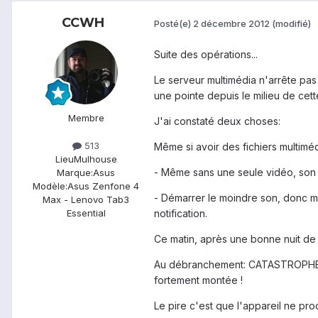
CCWH
Posté(e)
2 décembre 2012
(modifié)
Suite des opérations...
Le serveur multimédia n'arrête pas 
une pointe depuis le milieu de cet
Membre
J'ai constaté deux choses:
513
Même si avoir des fichiers multim
Lieu
Mulhouse
- Même sans une seule vidéo, son 
Marque:
Asus
Modèle:
Asus Zenfone 4
- Démarrer le moindre son, donc m
Max - Lenovo Tab3
notification.
Essential
Ce matin, après une bonne nuit de
Au débranchement: CATASTROPHE ! 
fortement montée !
Le pire c'est que l'appareil ne pr