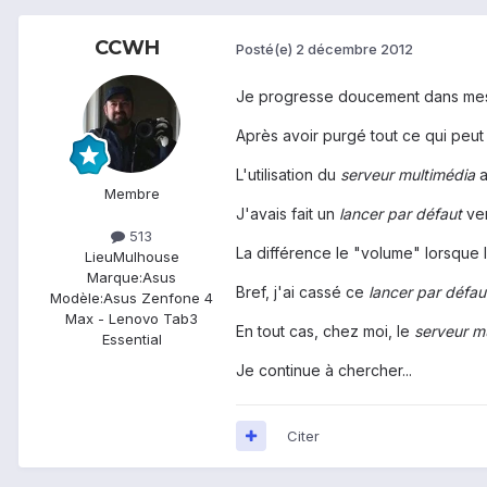
CCWH
Posté(e)
2 décembre 2012
Je progresse doucement dans mes
Après avoir purgé tout ce qui peut 
L'utilisation du
serveur
multimédia
a
Membre
J'avais fait un
lancer par défaut
ve
513
La différence le "volume" lorsque l
Lieu
Mulhouse
Marque:
Asus
Bref, j'ai cassé ce
lancer par défau
Modèle:
Asus Zenfone 4
Max - Lenovo Tab3
En tout cas, chez moi, le
serveur m
Essential
Je continue à chercher...
Citer