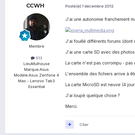
CCWH
Posté(e)
1 décembre 2012
J'ai une autonomie franchement mauv
J'ai fouillé différents forums (dont 
Membre
J'ai une carte SD avec des photos
513
La carte n'est pas corrompu - pas
Lieu
Mulhouse
Marque:
Asus
L'ensemble des fichiers arrive à êt
Modèle:
Asus Zenfone 4
Max - Lenovo Tab3
La carte MicroSD est neuve (4 jou
Essential
J'ai loupé quelque chose ?
Merci.
Citer