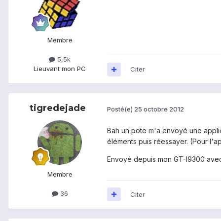
Membre
5,5k
Lieu
vant mon PC
Citer
tigredejade
Posté(e)
25 octobre 2012
Bah un pote m'a envoyé une applicat
éléments puis réessayer. (Pour l'appl
Envoyé depuis mon GT-I9300 avec
Membre
36
Citer