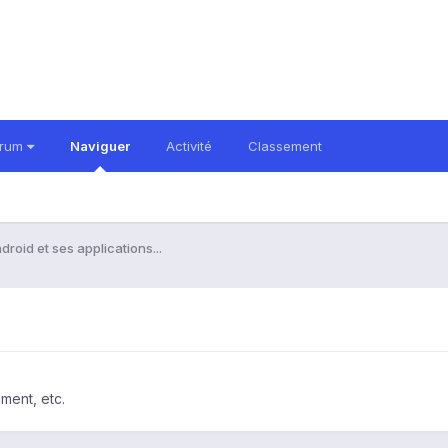
orum
Naviguer
Activité
Classement
droid et ses applications...
ment, etc.