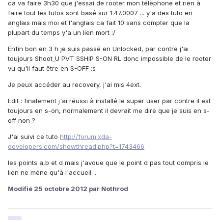
ca va faire 3h30 que j'essai de rooter mon télèphone et rien à
faire tout les tutos sont basé sur 1.47.0007 ... y'a des tuto en
anglais mais moi et l'anglais ca fait 10 sans compter que la
plupart du temps y'a un lien mort :/
Enfin bon en 3 h je suis passé en Unlocked, par contre j'ai
toujours Shoot_U PVT SSHIP S-ON RL donc impossible de le rooter
vu qu'il faut être en S-OFF :s
Je peux accéder au recovery, j'ai mis 4ext.
Edit : finalement j'ai réussi à installé le super user par contre il est
toujours en s-on, normalement il devrait me dire que je suis en s-
off non ?
J'ai suivi ce tuto
http://forum.xda-
developers.com/showthread.php?t=1743466
les points a,b et d mais j'avoue que le point d pas tout compris le
lien ne méne qu'à l'accueil ..
Modifié
25 octobre 2012
par Nothrod